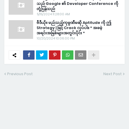
သည် Google ၏ Developer Conference ကို
တုံ့ပြန်သည်
5/15/2024 11:28:00 AM
ဗီဒီယို။ မည်သည့်ကုမ္ပဏီမဆို Aptitude ကို ဤ
Strategy | ဖြင့် Crack လုပ်ပါ။ * အခမဲ့
အရင်းအမြစ်များအတွင်းပိုင်း *
10/20/2024 10:06:00 PM
Previous Post
Next Post