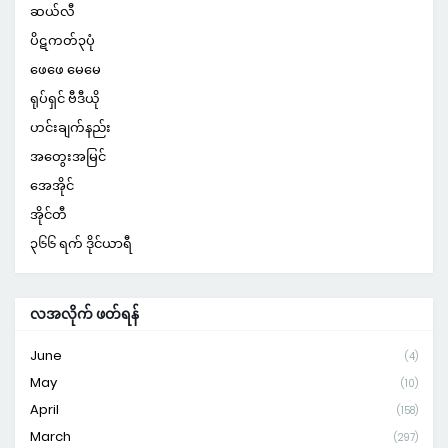
ဆယ်လီ
ပိဋကတ်၃ပုံ
ဖေဖေ မေမေ
ရုပ်ရှင် ဗီဒီယို
ဟင်းချက်နည်း
အတွေးအမြင်
အေအိုင်
အိုင်တီ
၃၆၆ ရက် ဒိုင်ယာရီ
လအလိုက် ဖတ်ရန်
June
(4)
May
(10)
April
(158)
March
(297)