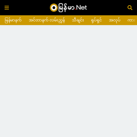
မြန်မာနက်
အင်တာနက် လမ်းညွှန်
သီချင်း
ရုပ်ရှင်
အလုပ်
ကား