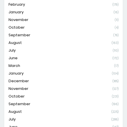
February
(179)
January
(16)
November
(11)
October
(4)
September
(79)
August
(163)
July
(110)
June
(172)
March
(17)
January
(104)
December
(185)
November
(127)
October
(231)
September
(196)
August
(225)
July
(286)
June