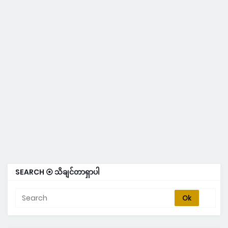
SEARCH ⦿ သိချင်တာရှာပါ