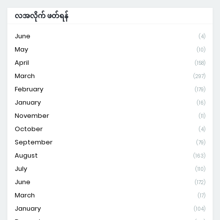
လအလိုက် ဖတ်ရန်
June
(4)
May
(10)
April
(158)
March
(297)
February
(179)
January
(16)
November
(11)
October
(4)
September
(79)
August
(163)
July
(110)
June
(172)
March
(17)
January
(104)