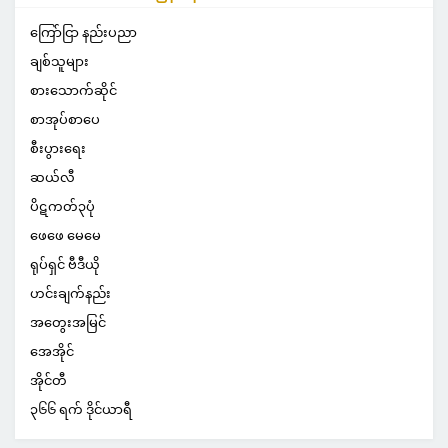
ကြော်ငြာ နည်းပညာ
ချစ်သူများ
စားသောက်ဆိုင်
စာအုပ်စာပေ
စီးပွားရေး
ဆယ်လီ
ပိဋကတ်၃ပုံ
ဖေဖေ မေမေ
ရုပ်ရှင် ဗီဒီယို
ဟင်းချက်နည်း
အတွေးအမြင်
အေအိုင်
အိုင်တီ
၃၆၆ ရက် ဒိုင်ယာရီ