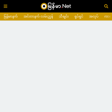
မြန်မာနက်
အင်တာနက် လမ်းညွှန်
သီချင်း
ရုပ်ရှင်
အလုပ်
ကား