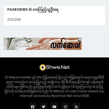
PAGEVIEWS ⦿ လာကြည့်သူဦးရေ
233,206
⦿ #MyanmarNet နှင့် Win မြန်မာဖောင့်တို့သည် #မြန်မာနက် ဆော့ဝဲကုမ္ပဏီ၏
၁၉၉၈ ကတည်းက အသုံးပြုသည့် အမျိုးသား အိုင်စီတီဆုရ နိုင်ငံကျော် ကုန်အမှတ်
တံဆိပ်များ ဖြစ်သည်။ ခွင့်ပြုချက်မရှိဘဲ ဆင်တူရိုးမှား /သံတူကြောင်းကွဲ အသုံးပြု
ခြင်းကို သတိပေးတားမြစ်ထားသည်။ ⦿ Millions of users have viewed our
internet services by Myanmar Net since 1998.