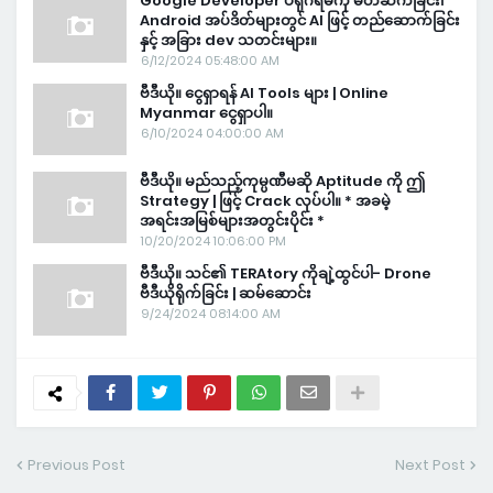
Google Developer ပရိုဂရမ်ကို မိတ်ဆက်ခြင်း၊
Android အပ်ဒိတ်များတွင် AI ဖြင့် တည်ဆောက်ခြင်း
နှင့် အခြား dev သတင်းများ။
6/12/2024 05:48:00 AM
ဗီဒီယို။ ငွေရှာရန် AI Tools များ | Online
Myanmar ငွေရှာပါ။
6/10/2024 04:00:00 AM
ဗီဒီယို။ မည်သည့်ကုမ္ပဏီမဆို Aptitude ကို ဤ
Strategy | ဖြင့် Crack လုပ်ပါ။ * အခမဲ့
အရင်းအမြစ်များအတွင်းပိုင်း *
10/20/2024 10:06:00 PM
ဗီဒီယို။ သင်၏ TERAtory ကိုချဲ့ထွင်ပါ- Drone
ဗီဒီယိုရိုက်ခြင်း | ဆမ်ဆောင်း
9/24/2024 08:14:00 AM
Previous Post
Next Post