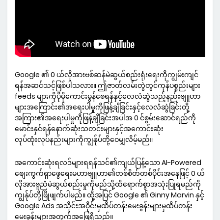
Google ၏ 0 ယ်လိုအားဗစ်ဆန်မဲဆွယ်စည်းရုံးရေးကိုကျွမ်းကျင်
ရန်အဆင်သင့်ဖြစ်ပါသလား။ ဤဇာတ်လမ်းတွဲတွင်ကုန်ပစ္စည်းများ
feeds များကိုပိုမိုကောင်းမွန်စေရန်နှင့်လေလံဆွဲသည့်နည်းဗျူဟာ
များအကြောင်း၏အရေးပါမှုကိုဖြန့်ချိခြင်းနှင့်လေလံဆွဲခြင်းတို့
အကြား၏အရေးပါမှုကိုဖြန့်ချိခြင်းအပါအ 0 င်စွမ်းဆောင်ရည်ကို
မောင်းနှင်ရန်နောက်ဆုံးသတင်းများနှင့်အကောင်းဆုံး
လုပ်ထုံးလုပ်နည်းများကိုကျွန်ုပ်တို့ဝေမျှလိမ့်မည်။
အကောင်းဆုံးရလဒ်များရရန်သင်၏ကျယ်ပြန့်သော AI-Powered
စျေးကွက်ရှာဖွေရေးမဟာဗျူဟာ၏တစ်စိတ်တစ်ပိုင်းအနေဖြင့် 0 ယ်
လိုအားဗူညံမဲဆွယ်စည်းမှုကိုမည်သို့ထိရောက်စွာအသုံးပြုရမည်ကို
ကျွန်ုပ်တို့ဖြိုဖျက်ပါမည်။ ထို့အပြင် Google ၏ Ginny Marvin နှင့်
Google Ads အသိုင်းအဝိုင်းမှထိပ်တန်းမေးခွန်းများမှထိပ်တန်း
မေးခွန်းများအတွက်အဖြေရှိသည်။