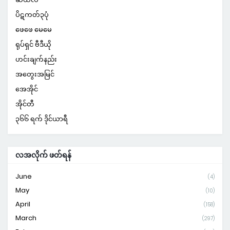
ပိဋကတ်၃ပုံ
ဖေဖေ မေမေ
ရုပ်ရှင် ဗီဒီယို
ဟင်းချက်နည်း
အတွေးအမြင်
အေအိုင်
အိုင်တီ
၃၆၆ ရက် ဒိုင်ယာရီ
လအလိုက် ဖတ်ရန်
June
(4)
May
(10)
April
(158)
March
(297)