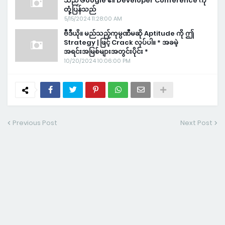
သည် Google ၏ Developer Conference ကို
တုံ့ပြန်သည်
5/15/2024 11:28:00 AM
ဗီဒီယို။ မည်သည့်ကုမ္ပဏီမဆို Aptitude ကို ဤ
Strategy | ဖြင့် Crack လုပ်ပါ။ * အခမဲ့
အရင်းအမြစ်များအတွင်းပိုင်း *
10/20/2024 10:06:00 PM
Previous Post
Next Post