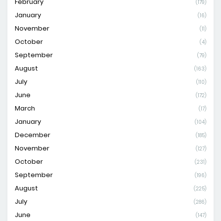
February
(179)
January
(16)
November
(11)
October
(4)
September
(79)
August
(163)
July
(110)
June
(172)
March
(17)
January
(104)
December
(185)
November
(127)
October
(231)
September
(196)
August
(225)
July
(286)
June
(147)