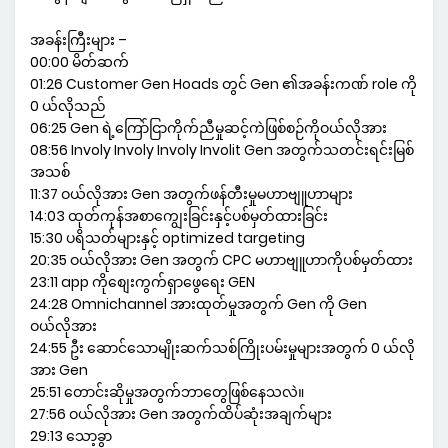
အခန်းကြီးများ –
00:00 မိတ်ဆက်
01:26 Customer Gen Hoads တွင် Gen ၏အခန်းကဏ် role ကို
0 ယ်လိုသည်
06:25 Gen ရဲ့ကြော်ငြာကိုက်ညီမှုဆင့်ကဲဖြစ်စဉ်ကိုဝယ်လိုအား
08:56 Involy Involy Involy Involit Gen အတွက်သတင်းရင်းမြစ်
အသစ်
11:37 ဝယ်လိုအား Gen အတွက်ဖန်တီးမှုမဟာဗျူဟာများ
14:03 ထုတ်ကုန်အစာကျွေးခြင်းနှင့်ပစ်မှတ်ထားခြင်း
15:30 ပရိသတ်များနှင့် optimized targeting
20:35 ဝယ်လိုအား Gen အတွက် CPC မဟာဗျူဟာကိုပစ်မှတ်ထား
23:11 app ကိုစျေးကွက်ရှာဖွေရေး GEN
24:28 Omnichannel အားထုတ်မှုအတွက် Gen ကို Gen
ဝယ်လိုအား
24:55 ဦး ဆောင်သောမျိုးဆက်သစ်ကြိုးပမ်းမှုများအတွက် 0 ယ်လို
အား Gen
25:51 တောင်းဆိုမှုအတွက်ဘာတွေဖြစ်နေသလဲ။
27:56 ဝယ်လိုအား Gen အတွက်ထိပ်ဆုံးအချက်များ
29:13 သော့ခွာ