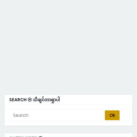
SEARCH ⦿ သိချင်တာရှာပါ