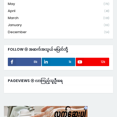
May
(179)
April
(48)
March
(138)
January
(69)
December
(54)
FOLLOW ⦿ အဆက်အသွယ် မပြတ်ဘို့
8k
1k
12k
PAGEVIEWS ⦿ လာကြည့်သူဦးရေ