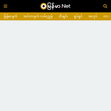
မြန်မာနက်
အင်တာနက် လမ်းညွှန်
သီချင်း
ရုပ်ရှင်
အလုပ်
ကား