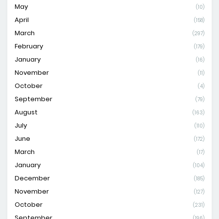
May
(10)
April
(158)
March
(297)
February
(179)
January
(16)
November
(11)
October
(4)
September
(79)
August
(163)
July
(110)
June
(172)
March
(17)
January
(104)
December
(185)
November
(127)
October
(231)
September
(196)