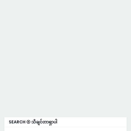
SEARCH ⦿ သိချင်တာရှာပါ