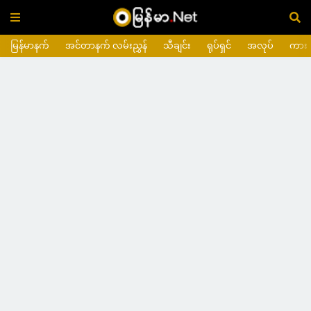
မြန်မာနက်
အင်တာနက် လမ်းညွှန်
သီချင်း
ရုပ်ရှင်
အလုပ်
ကား