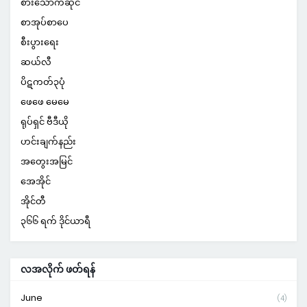
စားသောက်ဆိုင်
စာအုပ်စာပေ
စီးပွားရေး
ဆယ်လီ
ပိဋကတ်၃ပုံ
ဖေဖေ မေမေ
ရုပ်ရှင် ဗီဒီယို
ဟင်းချက်နည်း
အတွေးအမြင်
အေအိုင်
အိုင်တီ
၃၆၆ ရက် ဒိုင်ယာရီ
လအလိုက် ဖတ်ရန်
June
(4)