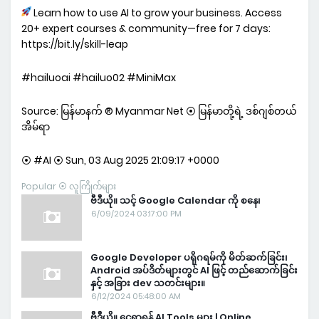
Learn how to use AI to grow your business. Access
20+ expert courses & community—free for 7 days:
https://bit.ly/skill-leap
#hailuoai #hailuo02 #MiniMax
Source: မြန်မာနက် ® Myanmar Net ⦿ မြန်မာတို့ရဲ့ ဒစ်ဂျစ်တယ်
အိမ်ရာ
⦿ #AI ⦿ Sun, 03 Aug 2025 21:09:17 +0000
Popular ⦿ လူကြိုက်များ
ဗီဒီယို။ သင့် Google Calendar ကို စနေ၊
6/09/2024 03:17:00 PM
Google Developer ပရိုဂရမ်ကို မိတ်ဆက်ခြင်း၊
Android အပ်ဒိတ်များတွင် AI ဖြင့် တည်ဆောက်ခြင်း
နှင့် အခြား dev သတင်းများ။
6/12/2024 05:48:00 AM
ဗီဒီယို။ ငွေရှာရန် AI Tools များ | Online