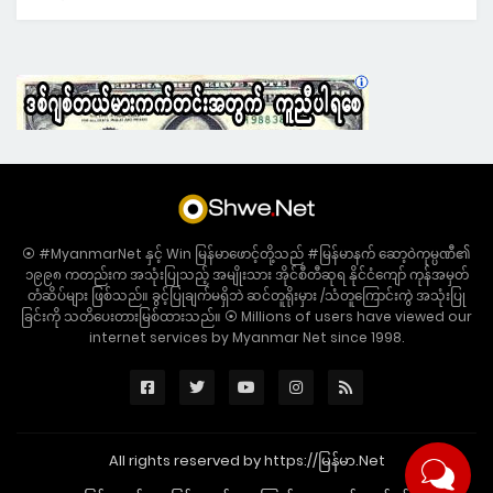
⦿ #MyanmarNet နှင့် Win မြန်မာဖောင့်တို့သည် #မြန်မာနက် ဆော့ဝဲကုမ္ပဏီ၏
၁၉၉၈ ကတည်းက အသုံးပြုသည့် အမျိုးသား အိုင်စီတီဆုရ နိုင်ငံကျော် ကုန်အမှတ်
တံဆိပ်များ ဖြစ်သည်။ ခွင့်ပြုချက်မရှိဘဲ ဆင်တူရိုးမှား /သံတူကြောင်းကွဲ အသုံးပြု
ခြင်းကို သတိပေးတားမြစ်ထားသည်။ ⦿ Millions of users have viewed our
internet services by Myanmar Net since 1998.
All rights reserved by https://မြန်မာ.Net