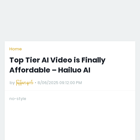
Home
Top Tier AI Video is Finally
Affordable – Hailuo AI
by
မြန်မာနက်
8/06/2025 09:12:00 PM
no-style