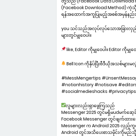
တို့သည် (Facebook Data Download 
(Facebook Download Method) ကဲ့သို့)
ရန်အထောက်အကူပြုမည့်အစစ်အမှန်နည်း
you သင်သည်အလုပ်လုပ်သောအခြားလှည့်ကွ
များတွင်မျှဝေပါ။
like, Editor ကိုမျှဝေပါ။ Editor ကိုမျှဝ
Bell Icon ကိုနှိပ်ပြီးဗီဒီယိုအသစ်များမလွ
#MessMengertips #UnsentMessa
#notionhistory #notisave #edito
#socialmedieshacks #privacytips
လူများလည်းရှာဖွေကြသည်
Messenger 2025 တွင်မရှိမudမက်ဆေ့ခ်ျ
Facebook Messenger တွင်ဖျက်ထားသော
Messenger က Android 2025 လှည့်ကွ
Android တွင်အသိပေးစာသမိုင်းကိုမည်သို့