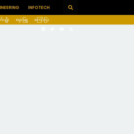
INEERING
INFOTECH
ုက်ပျိုး
မွေးမြူ
ကြော်ငြာ