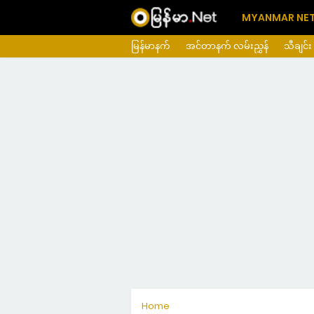
MYANMAR NE
မြန်မာနက်
အင်တာနက် လမ်းညွှန်
သီချင်း
Home