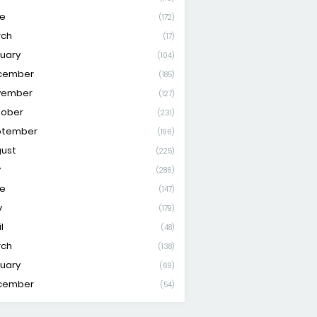
e
(172)
rch
(17)
uary
(104)
cember
(185)
vember
(127)
tober
(231)
ptember
(196)
ust
(225)
y
(286)
e
(147)
y
(179)
l
(48)
rch
(138)
uary
(69)
cember
(54)