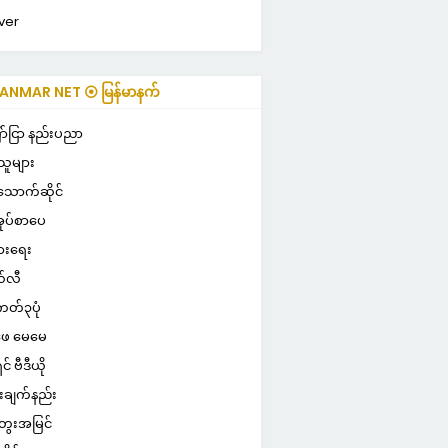
ver
NMAR NET ⦿ မြန်မာနက်
ာ်ငြာ နည်းပညာ
သူများ
သောက်ဆိုင်
ုပ်စာပေ
ွားရေး
်လီ
ကတ်၃ပုံ
ေ မေမေ
ှင် ဗီဒီယို
းချက်နည်း
ေးအမြင်