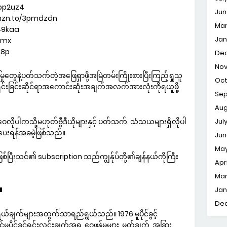
3pp2uz4
Jun
amzn.to/3pmdzdn
Ma
49kaa
Jan
pmx
28p
De
No
မှုတွေနဲ့ပတ်သက်တဲ့အဖြေရှာဖို့အမြဲတမ်းကြိုးစားပြီးကြည့်ရှုသူ
Oc
င်းခြင်းဆိုင်ရာအကောင်းဆုံးအချက်အလက်အားလုံးကိုရယူဖို့
Se
Aug
Jul
ေလိုပါကသို့မဟုတ်ဗွီဒီယိုများနှင့် ပတ်သက်. သံသယများရှိလိုပါ
ပေးရန်အခမဲ့ဖြစ်သည်။
Jun
Ma
ဲ့ဖြစ်ပြီးသင်၏ subscription သည်ကျွန်ုပ်တို့၏ချန်နယ်ကိုကြီး
Apri
Ma
Jan
▀
De
်ချက်များအတွက်သာရည်ရွယ်သည်။ 1976 မူပိုင်ခွင့်
မူပိုင်ခွင့်ရှင်းလင်းချက်အရ, ဝေဖန်မှုများ, မှတ်ချက်, အခြား