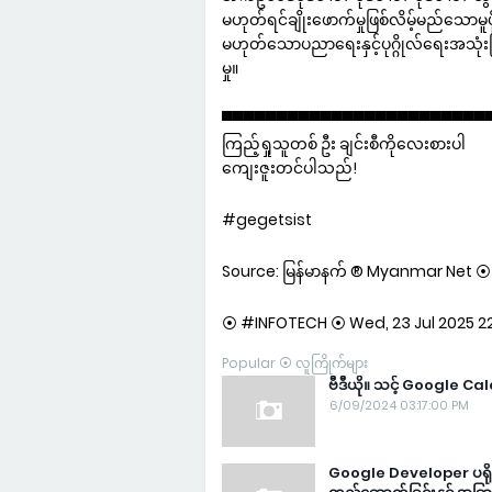
မဟုတ်ရင်ချိုးဖောက်မှုဖြစ်လိမ့်မည်သောမူပိ
မဟုတ်သောပညာရေးနှင့်ပုဂ္ဂိုလ်ရေးအသုံ
မှု။
▀▀▀▀▀▀▀▀▀▀▀▀▀▀▀▀▀▀▀▀▀▀▀▀
ကြည့်ရှုသူတစ် ဦး ချင်းစီကိုလေးစားပါ
ကျေးဇူးတင်ပါသည်!
#gegetsist
Source: မြန်မာနက် ® Myanmar Net ⦿ မြန
⦿ #INFOTECH ⦿ Wed, 23 Jul 2025 22
Popular ⦿ လူကြိုက်များ
ဗီဒီယို။ သင့် Google Ca
6/09/2024 03:17:00 PM
Google Developer ပရိုဂရ