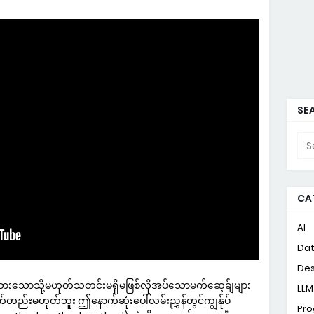
SEA
CA
AI
Da
Des
ထားသောသို့မဟုတ်သတင်းမရှိမဖြစ်လိုအပ်သောမက်ဆေ့ခ်ျများ
LLM
ာက်တည်းမဟုတ်ဘူး ဤနောက်ဆုံးပေါ်လမ်းညွှန်တွင်ကျွန်ုပ်
Pr