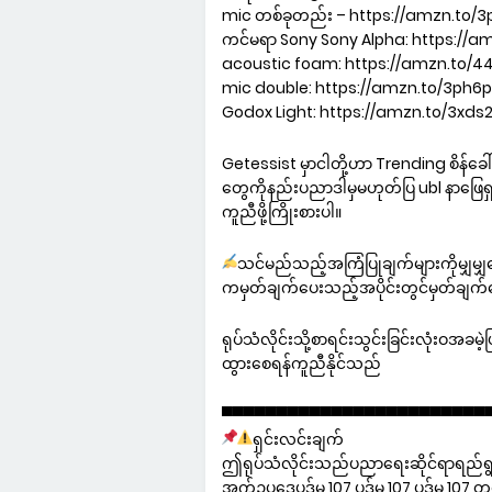
mic တစ်ခုတည်း – https://amzn.to/
ကင်မရာ Sony Sony Alpha: https://
acoustic foam: https://amzn.to/4
mic double: https://amzn.to/3ph6
Godox Light: https://amzn.to/3xds
Getessist မှာငါတို့ဟာ Trending စိန်ခေါ်
တွေကိုနည်းပညာဒါမှမဟုတ်ပြ ubl နာဖြေရှ
ကူညီဖို့ကြိုးစားပါ။
သင်မည်သည့်အကြံပြုချက်များကိုမျှမျှဝ
ကမှတ်ချက်ပေးသည့်အပိုင်းတွင်မှတ်ချက်
ရုပ်သံလိုင်းသို့စာရင်းသွင်းခြင်းလုံးဝအခမ
ထွားစေရန်ကူညီနိုင်သည်
▀▀▀▀▀▀▀▀▀▀▀▀▀▀▀▀▀▀▀▀▀▀▀▀
ရှင်းလင်းချက်
ဤရုပ်သံလိုင်းသည်ပညာရေးဆိုင်ရာရည်ရွယ
အက်ဥပဒေပုဒ်မ 107 ပုဒ်မ 107 ပုဒ်မ 107 တွင်