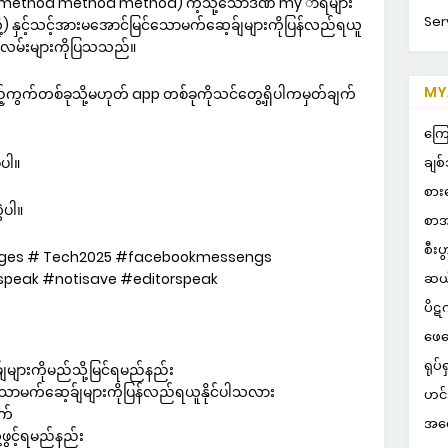
method method method) ကဲ့သို့သောဒဏ် my ာရီများ
Ser
 နှင့်သင့်အားမအောင်မြင်သောမက်ဆေ့ခ်ျများကိုပြန်လည်ရယူ
လမ်းများကိုပြသသည်။
MYA
က်တစ်ခုသို့မဟုတ် app တစ်ခုကိုသင်တွေ့ရှိပါကမှတ်ချက်
ကြေ
ချစ်
ေပါ။
စား
ဲပါ။
စာအ
စီးပ
ges # Tech2025 #facebookmessengs
ဆယ
rspeak #notisave #editorspeak
ပိဋ
ဖေဖ
ရုပ်ရ
များကိုမည်သို့မြင်ရမည်နည်း
မက်ဆေ့ခ်ျများကိုပြန်လည်ရယူနိုင်ပါသလား
ဟင်
က်
အတွ
ဖွင့်ရမည်နည်း