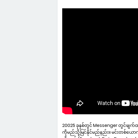
20025 ခုနှစ်တွင် Messenger တွင်ဖျက်
ကိုမည်သို့မြင်နိုင်မည်နည်း။ မင်းတစ်ယေ