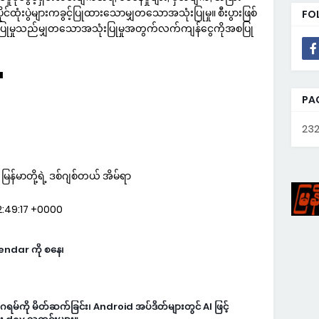
ုင်ထုံးပွဲများကခွင့်ပြုထားသောမျှတသောအသုံးပြုမှု။ စီးပွားဖြစ်
FO
းပြုမှုသည်မျှတသောအသုံးပြုမှုအတွက်လက်ကျန်ငွေကိုအစပြု
▀
PA
232
်မာတို့ရဲ့ ဒစ်ဂျစ်တယ် အိမ်ရာ
:49:17 +0000
lendar ကို စနေ၊
မ်ကို မိတ်ဆက်ခြင်း၊ Android အပ်ဒိတ်များတွင် AI ဖြင့်