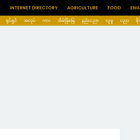
T
INTERNET DIRECTORY
AGRICULTURE
FOOD
ENG
ရုပ်ရှင်
အလုပ်
ကား
အိမ်ခြံမြေ
နည်းပညာ
လူမှု
ပညာ
စိ