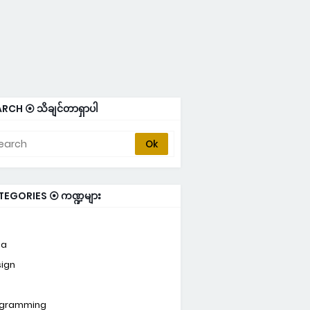
RCH ⦿ သိချင်တာရှာပါ
TEGORIES ⦿ ကဏ္ဍများ
ta
ign
ogramming