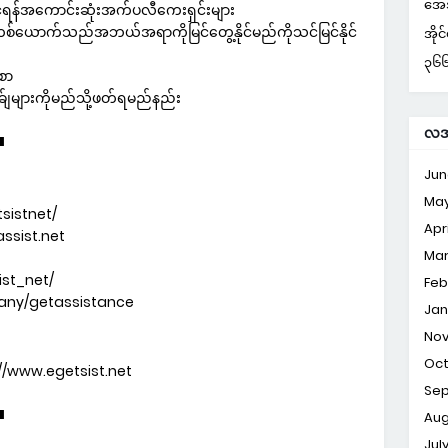
အေအ
ရန်အကောင်းဆုံးအက်ပလီကေးရှင်းများ
စ်ယောက်သည်အဘယ်အရာကိုမြင်တွေ့နိုင်မည်ကိုသင်မြင်နိုင်
အိုင
၃၆၆ 
စာ
များကိုမည်သို့ဖတ်ရမည်နည်း
လအလ
▀
Jun
Ma
sistnet/
Apri
ssist.net
Ma
ist_net/
Feb
pany/getassistance
Jan
No
Oc
://www.egetsist.net
Se
Aug
▀
Jul