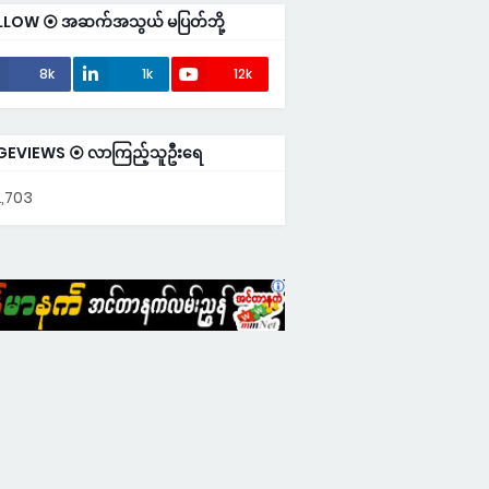
LLOW ⦿ အဆက်အသွယ် မပြတ်ဘို့
8k
1k
12k
GEVIEWS ⦿ လာကြည့်သူဦးရေ
,703