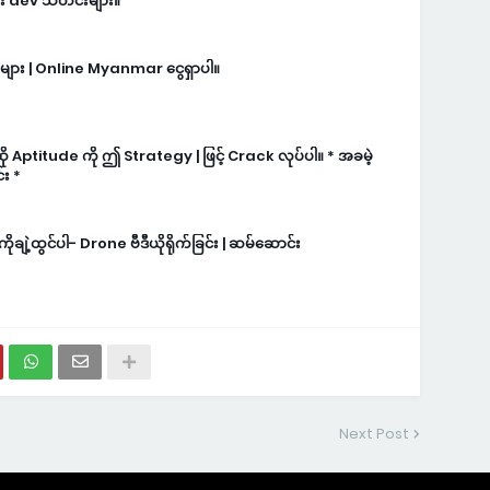
ား dev သတင်းများ။
ls များ | Online Myanmar ငွေရှာပါ။
ဆို Aptitude ကို ဤ Strategy | ဖြင့် Crack လုပ်ပါ။ * အခမဲ့
်း *
ုချဲ့ထွင်ပါ- Drone ဗီဒီယိုရိုက်ခြင်း | ဆမ်ဆောင်း
Next Post