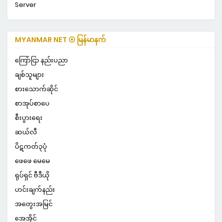
Server
MYANMAR NET ⦿ မြန်မာနက်
ကြော်ငြာ နည်းပညာ
ချစ်သူများ
စားသောက်ဆိုင်
စာအုပ်စာပေ
စီးပွားရေး
ဆယ်လီ
ပိဋကတ်၃ပုံ
ဖေဖေ မေမေ
ရုပ်ရှင် ဗီဒီယို
ဟင်းချက်နည်း
အတွေးအမြင်
အေအိုင်