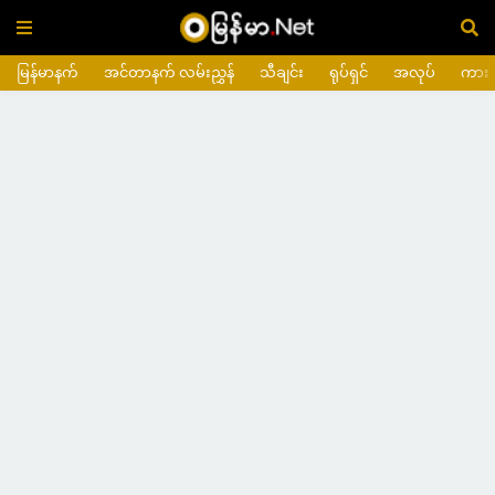
မြန်မာနက်
အင်တာနက် လမ်းညွှန်
သီချင်း
ရုပ်ရှင်
အလုပ်
ကား