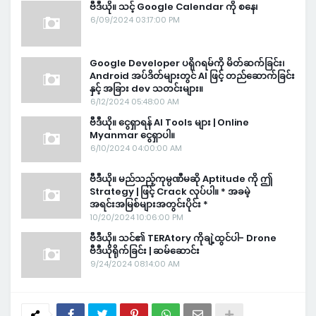
ဗီဒီယို။ သင့် Google Calendar ကို စနေ၊
6/09/2024 03:17:00 PM
Google Developer ပရိုဂရမ်ကို မိတ်ဆက်ခြင်း၊
Android အပ်ဒိတ်များတွင် AI ဖြင့် တည်ဆောက်ခြင်း
နှင့် အခြား dev သတင်းများ။
6/12/2024 05:48:00 AM
ဗီဒီယို။ ငွေရှာရန် AI Tools များ | Online
Myanmar ငွေရှာပါ။
6/10/2024 04:00:00 AM
ဗီဒီယို။ မည်သည့်ကုမ္ပဏီမဆို Aptitude ကို ဤ
Strategy | ဖြင့် Crack လုပ်ပါ။ * အခမဲ့
အရင်းအမြစ်များအတွင်းပိုင်း *
10/20/2024 10:06:00 PM
ဗီဒီယို။ သင်၏ TERAtory ကိုချဲ့ထွင်ပါ- Drone
ဗီဒီယိုရိုက်ခြင်း | ဆမ်ဆောင်း
9/24/2024 08:14:00 AM