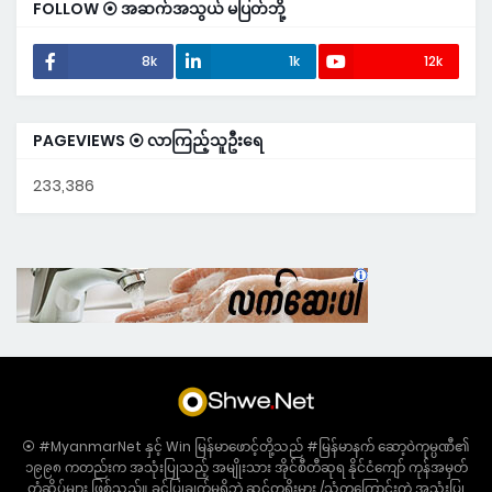
FOLLOW ⦿ အဆက်အသွယ် မပြတ်ဘို့
8k
1k
12k
PAGEVIEWS ⦿ လာကြည့်သူဦးရေ
233,386
⦿ #MyanmarNet နှင့် Win မြန်မာဖောင့်တို့သည် #မြန်မာနက် ဆော့ဝဲကုမ္ပဏီ၏
၁၉၉၈ ကတည်းက အသုံးပြုသည့် အမျိုးသား အိုင်စီတီဆုရ နိုင်ငံကျော် ကုန်အမှတ်
တံဆိပ်များ ဖြစ်သည်။ ခွင့်ပြုချက်မရှိဘဲ ဆင်တူရိုးမှား /သံတူကြောင်းကွဲ အသုံးပြု