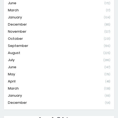
June
(172)
March
(17)
January
(104)
December
(185)
November
(127)
October
(231)
September
(196)
August
(225)
July
(286)
June
(147)
May
(179)
April
(48)
March
(138)
January
(69)
December
(54)