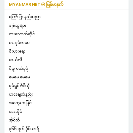
MYANMAR NET ⦿ မြန်မာနက်
ကြော်ငြာ နည်းပညာ
ချစ်သူများ
စားသောက်ဆိုင်
စာအုပ်စာပေ
စီးပွားရေး
ဆယ်လီ
ပိဋကတ်၃ပုံ
ဖေဖေ မေမေ
ရုပ်ရှင် ဗီဒီယို
ဟင်းချက်နည်း
အတွေးအမြင်
အေအိုင်
အိုင်တီ
၃၆၆ ရက် ဒိုင်ယာရီ