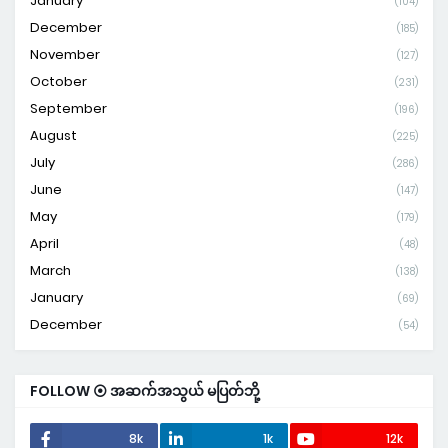
January
(104)
December
(185)
November
(127)
October
(231)
September
(196)
August
(225)
July
(286)
June
(147)
May
(179)
April
(48)
March
(138)
January
(69)
December
(54)
FOLLOW ⦿ အဆက်အသွယ် မပြတ်ဘို့
8k
1k
12k