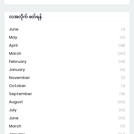
လအလိုက် ဖတ်ရန်
June
(4)
May
(10)
April
(158)
March
(297)
February
(179)
January
(16)
November
(11)
October
(4)
September
(79)
August
(163)
July
(110)
June
(172)
March
(17)