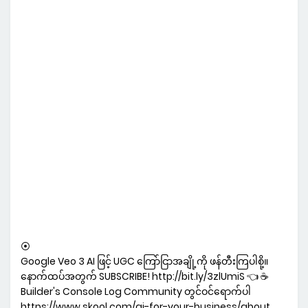
⦿
Google Veo 3 AI ဖြင့် UGC ကြော်ငြာအချို့ကို ဖန်တီးကြပါစို့။
နောက်ထပ်အတွက် SUBSCRIBE! http://bit.ly/3zlUmiS 👈 ☕
Builder's Console Log Community တွင်ဝင်ရောက်ပါ
https://www.skool.com/ai-for-your-business/about