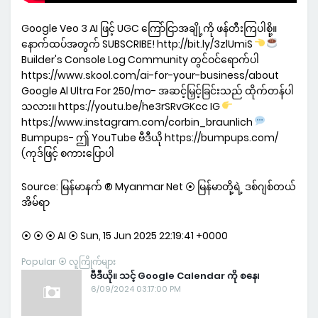
Google Veo 3 AI ဖြင့် UGC ကြော်ငြာအချို့ကို ဖန်တီးကြပါစို့။
နောက်ထပ်အတွက် SUBSCRIBE! http://bit.ly/3zlUmiS
Builder's Console Log Community တွင်ဝင်ရောက်ပါ
https://www.skool.com/ai-for-your-business/about
Google Al Ultra For 250/mo- အဆင့်မြှင့်ခြင်းသည် ထိုက်တန်ပါ
သလား။ https://youtu.be/he3rSRvGKcc IG
https://www.instagram.com/corbin_braunlich
Bumpups- ဤ YouTube ဗီဒီယို https://bumpups.com/
(ကုဒ်ဖြင့် စကားပြောပါ
Source: မြန်မာနက် ® Myanmar Net ⦿ မြန်မာတို့ရဲ့ ဒစ်ဂျစ်တယ်
အိမ်ရာ
⦿ ⦿ ⦿ AI ⦿ Sun, 15 Jun 2025 22:19:41 +0000
Popular ⦿ လူကြိုက်များ
ဗီဒီယို။ သင့် Google Calendar ကို စနေ၊
6/09/2024 03:17:00 PM