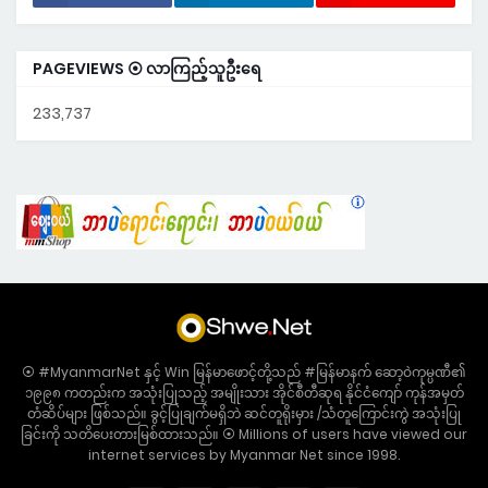
PAGEVIEWS ⦿ လာကြည့်သူဦးရေ
233,737
⦿ #MyanmarNet နှင့် Win မြန်မာဖောင့်တို့သည် #မြန်မာနက် ဆော့ဝဲကုမ္ပဏီ၏
၁၉၉၈ ကတည်းက အသုံးပြုသည့် အမျိုးသား အိုင်စီတီဆုရ နိုင်ငံကျော် ကုန်အမှတ်
တံဆိပ်များ ဖြစ်သည်။ ခွင့်ပြုချက်မရှိဘဲ ဆင်တူရိုးမှား /သံတူကြောင်းကွဲ အသုံးပြု
ခြင်းကို သတိပေးတားမြစ်ထားသည်။ ⦿ Millions of users have viewed our
internet services by Myanmar Net since 1998.