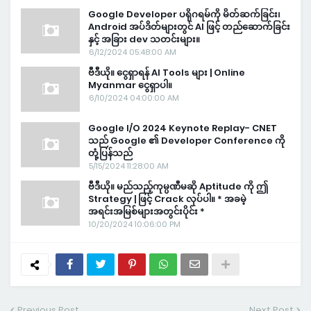
Google Developer ပရိုဂရမ်ကို မိတ်ဆက်ခြင်း၊
Android အပ်ဒိတ်များတွင် AI ဖြင့် တည်ဆောက်ခြင်း
နှင့် အခြား dev သတင်းများ။
6/12/2024 05:48:00 AM
ဗီဒီယို။ ငွေရှာရန် AI Tools များ | Online
Myanmar ငွေရှာပါ။
6/10/2024 04:00:00 AM
Google I/O 2024 Keynote Replay- CNET
သည် Google ၏ Developer Conference ကို
တုံ့ပြန်သည်
5/15/2024 11:28:00 AM
ဗီဒီယို။ မည်သည့်ကုမ္ပဏီမဆို Aptitude ကို ဤ
Strategy | ဖြင့် Crack လုပ်ပါ။ * အခမဲ့
အရင်းအမြစ်များအတွင်းပိုင်း *
10/20/2024 10:06:00 PM
Previous Post
Next Post