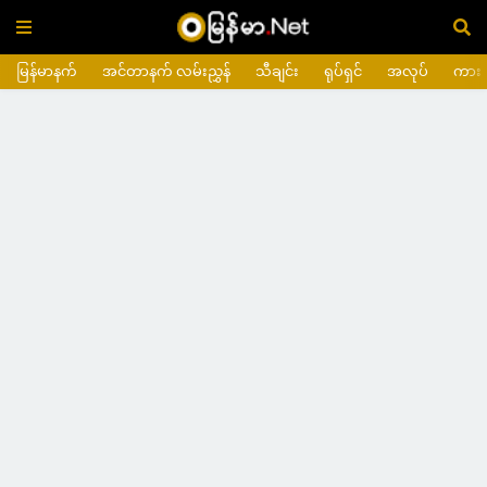
မြန်မာနက်
အင်တာနက် လမ်းညွှန်
သီချင်း
ရုပ်ရှင်
အလုပ်
ကား