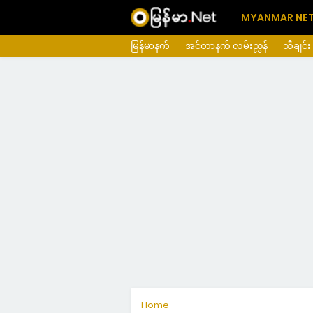
MYANMAR NE
မြန်မာနက်
အင်တာနက် လမ်းညွှန်
သီချင်း
Home