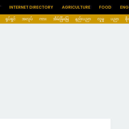
T
INTERNET DIRECTORY
AGRICULTURE
FOOD
ENG
ရုပ်ရှင်
အလုပ်
ကား
အိမ်ခြံမြေ
နည်းပညာ
လူမှု
ပညာ
စိ