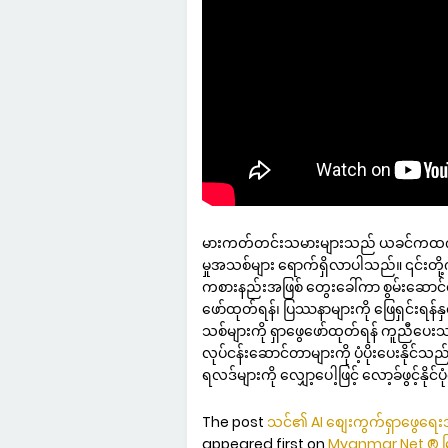
မားကတ်တင်းသမားများသည် ယခင်ကထက် ပိုမိ
မှုအသစ်များ ရောက်ရှိလာပါသည်။ ၎င်းတို့
ကစားနည်းအဖြစ် တွေးခေါ်ကာ စွမ်းဆောင်ရည်ပ
ဖော်ထုတ်ရန်၊ ပြဿနာများကို ဖြေရှင်းရန်နှင့
သစ်များကို ရှာဖွေဖော်ထုတ်ရန် ကူညီပေးသည
လုပ်ငန်းဆောင်တာများကို ပံ့ပိုးပေးနိုင်သည်၊ 
ရလဒ်များကို လျှော့ပေါ့ဖြင့် လော့ခ်ဖွင့်နိုင်ပ
The post
သင်၏ AI စျေးကွက်ရှာဖွေရေးအဖ
appeared first on
Myanmar Net ® မ