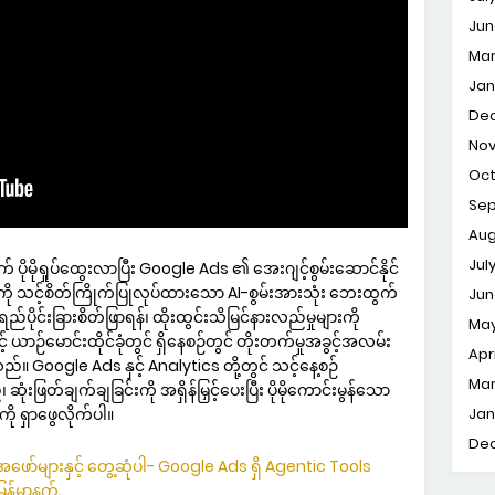
Jun
Ma
Jan
De
No
Oc
Se
Aug
Jul
ုရှုပ်ထွေးလာပြီး Google Ads ၏ အေးဂျင့်စွမ်းဆောင်နိုင်
ကို သင့်စိတ်ကြိုက်ပြုလုပ်ထားသော AI-စွမ်းအားသုံး ဘေးထွက်
Jun
ိုင်းခြားစိတ်ဖြာရန်၊ ထိုးထွင်းသိမြင်နားလည်မှုများကို
Ma
် ယာဉ်မောင်းထိုင်ခုံတွင် ရှိနေစဉ်တွင် တိုးတက်မှုအခွင့်အလမ်း
Apri
်။ Google Ads နှင့် Analytics တို့တွင် သင့်နေ့စဉ်
Ma
ဆုံးဖြတ်ချက်ချခြင်းကို အရှိန်မြှင့်ပေးပြီး ပိုမိုကောင်းမွန်သော
ုံကို ရှာဖွေလိုက်ပါ။
Jan
De
ော်များနှင့် တွေ့ဆုံပါ- Google Ads ရှိ Agentic Tools
ြန်မာနက်
.