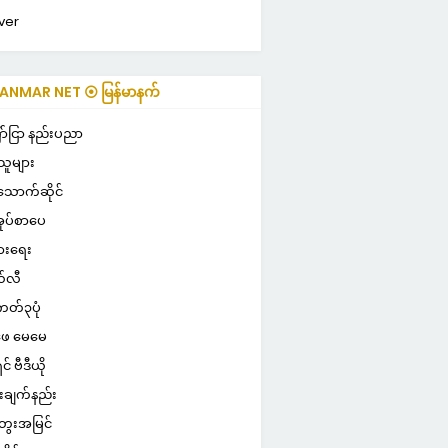
ver
NMAR NET ⦿ မြန်မာနက်
ာ်ငြာ နည်းပညာ
သူများ
သောက်ဆိုင်
ုပ်စာပေ
ွားရေး
်လီ
ကတ်၃ပုံ
ေ မေမေ
ှင် ဗီဒီယို
းချက်နည်း
ေးအမြင်