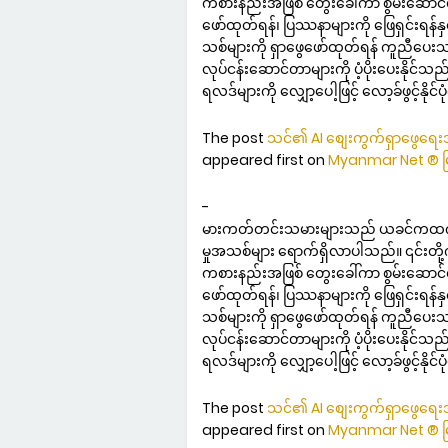
ကစားနည်းအဖြစ် တွေးခေါ်ကာ စွမ်းဆောင်ရည်ပ
ဖော်ထုတ်ရန်၊ ပြဿနာများကို ဖြေရှင်းရန်နှင့
သစ်များကို ရှာဖွေဖော်ထုတ်ရန် ကူညီပေးသည
လုပ်ငန်းဆောင်တာများကို ပံ့ပိုးပေးနိုင်သည်၊ 
ရလဒ်များကို လျှော့ပေါ့ဖြင့် လော့ခ်ဖွင့်နိုင်ပ
The post
သင်၏ AI စျေးကွက်ရှာဖွေရေးအဖ
appeared first on
Myanmar Net ® မ
-
မားကတ်တင်းသမားများသည် ယခင်ကထက် ပိုမိ
မှုအသစ်များ ရောက်ရှိလာပါသည်။ ၎င်းတို့
ကစားနည်းအဖြစ် တွေးခေါ်ကာ စွမ်းဆောင်ရည်ပ
ဖော်ထုတ်ရန်၊ ပြဿနာများကို ဖြေရှင်းရန်နှင့
သစ်များကို ရှာဖွေဖော်ထုတ်ရန် ကူညီပေးသည
လုပ်ငန်းဆောင်တာများကို ပံ့ပိုးပေးနိုင်သည်၊ 
ရလဒ်များကို လျှော့ပေါ့ဖြင့် လော့ခ်ဖွင့်နိုင်ပ
The post
သင်၏ AI စျေးကွက်ရှာဖွေရေးအဖ
appeared first on
Myanmar Net ® မ