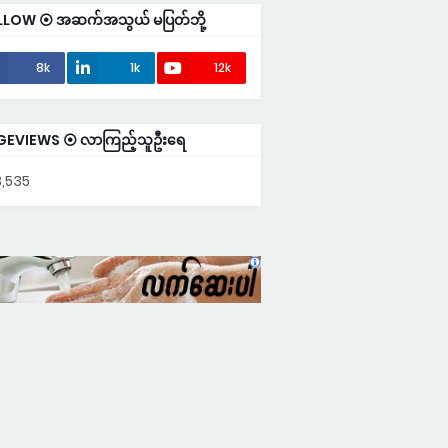
LLOW ⦿ အဆက်အသွယ် မပြတ်ဘို့
8k
1k
12k
GEVIEWS ⦿ လာကြည့်သူဦးရေ
,535