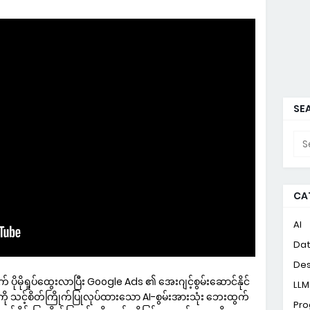
SEA
CA
AI
Da
Des
ုရှုပ်ထွေးလာပြီး Google Ads ၏ အေးဂျင့်စွမ်းဆောင်နိုင်
LLM
ကို သင့်စိတ်ကြိုက်ပြုလုပ်ထားသော AI-စွမ်းအားသုံး ဘေးထွက်
Pr