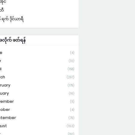
ိုင်
်တီ
ရက် ဒိုင်ယာရီ
ိုက် ဖတ်ရန်
e
(4)
y
(10)
l
(158)
rch
(297)
ruary
(179)
uary
(16)
vember
(11)
tober
(4)
ptember
(79)
ust
(163)
y
(110)