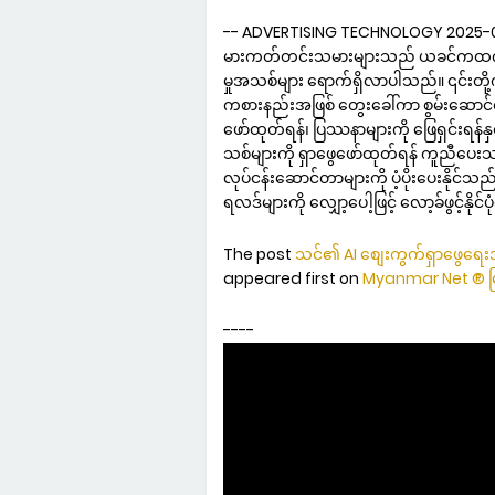
-- ADVERTISING TECHNOLOGY 2025-06
မားကတ်တင်းသမားများသည် ယခင်ကထက် ပိုမိ
မှုအသစ်များ ရောက်ရှိလာပါသည်။ ၎င်းတို့
ကစားနည်းအဖြစ် တွေးခေါ်ကာ စွမ်းဆောင်ရည်ပ
ဖော်ထုတ်ရန်၊ ပြဿနာများကို ဖြေရှင်းရန်နှင့
သစ်များကို ရှာဖွေဖော်ထုတ်ရန် ကူညီပေးသည
လုပ်ငန်းဆောင်တာများကို ပံ့ပိုးပေးနိုင်သည်၊ 
ရလဒ်များကို လျှော့ပေါ့ဖြင့် လော့ခ်ဖွင့်နိုင်ပ
The post
သင်၏ AI စျေးကွက်ရှာဖွေရေးအဖ
appeared first on
Myanmar Net ® မ
----