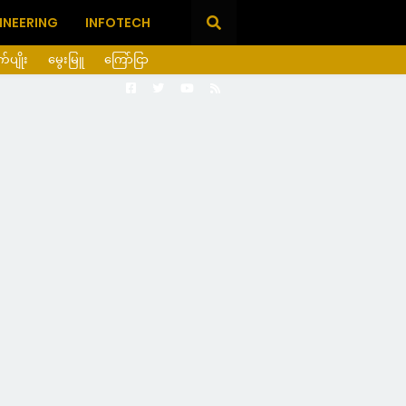
INEERING
INFOTECH
ုက်ပျိုး
မွေးမြူ
ကြော်ငြာ