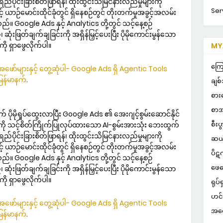
ိုင်းခြားစိတ်ဖြာရန်၊ ထိုးထွင်းသိမြင်နားလည်မှုများကို
Ser
် ယာဉ်မောင်းထိုင်ခုံတွင် ရှိနေစဉ်တွင် တိုးတက်မှုအခွင့်အလမ်း
်။ Google Ads နှင့် Analytics တို့တွင် သင့်နေ့စဉ်
ဆုံးဖြတ်ချက်ချခြင်းကို အရှိန်မြှင့်ပေးပြီး ပိုမိုကောင်းမွန်သော
ုံကို ရှာဖွေလိုက်ပါ။
MYA
ကြေ
ော်များနှင့် တွေ့ဆုံပါ- Google Ads ရှိ Agentic Tools
ြန်မာနက်
.
ချစ်
စား
စာအ
ုရှုပ်ထွေးလာပြီး Google Ads ၏ အေးဂျင့်စွမ်းဆောင်နိုင်
စီးပ
ကို သင့်စိတ်ကြိုက်ပြုလုပ်ထားသော AI-စွမ်းအားသုံး ဘေးထွက်
ိုင်းခြားစိတ်ဖြာရန်၊ ထိုးထွင်းသိမြင်နားလည်မှုများကို
ဆယ
် ယာဉ်မောင်းထိုင်ခုံတွင် ရှိနေစဉ်တွင် တိုးတက်မှုအခွင့်အလမ်း
ပိဋ
်။ Google Ads နှင့် Analytics တို့တွင် သင့်နေ့စဉ်
ဖေဖ
ဆုံးဖြတ်ချက်ချခြင်းကို အရှိန်မြှင့်ပေးပြီး ပိုမိုကောင်းမွန်သော
ုံကို ရှာဖွေလိုက်ပါ။
ရုပ်ရ
ဟင်
ော်များနှင့် တွေ့ဆုံပါ- Google Ads ရှိ Agentic Tools
အတွ
ြန်မာနက်
.