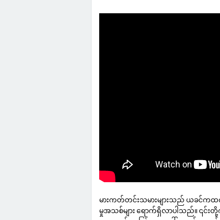
မားကတ်တင်းသမားများသည် ယခင်ကထက် ပိုမိ
မှုအသစ်များ ရောက်ရှိလာပါသည်။ ၎င်းတို့