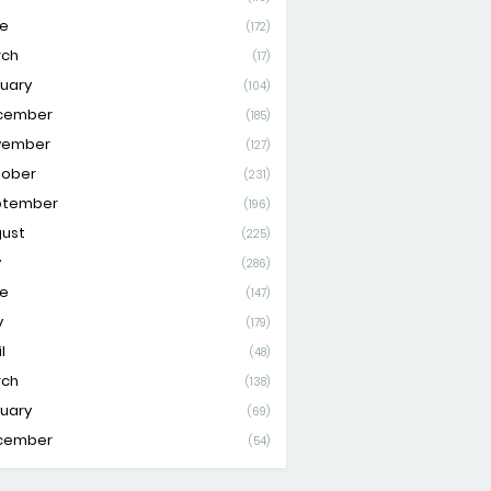
e
(172)
rch
(17)
uary
(104)
cember
(185)
vember
(127)
tober
(231)
ptember
(196)
ust
(225)
y
(286)
e
(147)
y
(179)
l
(48)
rch
(138)
uary
(69)
cember
(54)