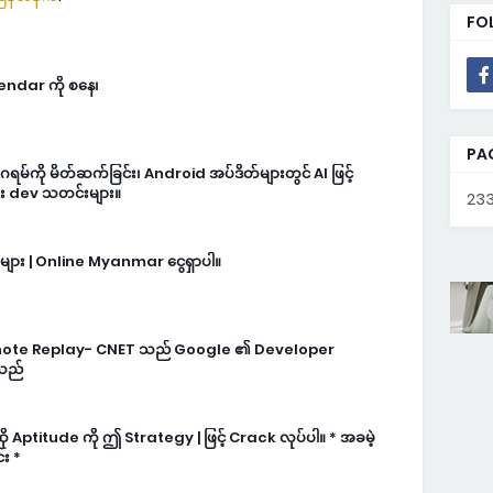
FO
lendar ကို စနေ၊
PA
မ်ကို မိတ်ဆက်ခြင်း၊ Android အပ်ဒိတ်များတွင် AI ဖြင့်
ား dev သတင်းများ။
233
ls များ | Online Myanmar ငွေရှာပါ။
note Replay- CNET သည် Google ၏ Developer
်သည်
ဆို Aptitude ကို ဤ Strategy | ဖြင့် Crack လုပ်ပါ။ * အခမဲ့
်း *