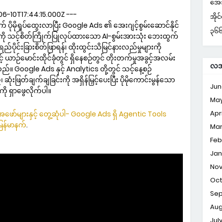
အေအ
-10T17:44:15.000Z ---
အိုင
ုရှုပ်ထွေးလာပြီး Google Ads ၏ အေးဂျင့်စွမ်းဆောင်နိုင်
၃၆၆ 
ကို သင့်စိတ်ကြိုက်ပြုလုပ်ထားသော AI-စွမ်းအားသုံး ဘေးထွက်
ိုင်းခြားစိတ်ဖြာရန်၊ ထိုးထွင်းသိမြင်နားလည်မှုများကို
် ယာဉ်မောင်းထိုင်ခုံတွင် ရှိနေစဉ်တွင် တိုးတက်မှုအခွင့်အလမ်း
လအလ
်။ Google Ads နှင့် Analytics တို့တွင် သင့်နေ့စဉ်
ဆုံးဖြတ်ချက်ချခြင်းကို အရှိန်မြှင့်ပေးပြီး ပိုမိုကောင်းမွန်သော
Jun
ုံကို ရှာဖွေလိုက်ပါ။
Ma
Apri
ော်များနှင့် တွေ့ဆုံပါ- Google Ads ရှိ Agentic Tools
ြန်မာနက်
.
Ma
Feb
Jan
No
Oc
Se
Aug
Jul