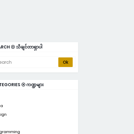
RCH ⦿ သိချင်တာရှာပါ
TEGORIES ⦿ ကဏ္ဍများ
ta
ign
ogramming