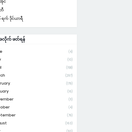
ိုင်
်တီ
ရက် ဒိုင်ယာရီ
ိုက် ဖတ်ရန်
e
(4)
y
(10)
l
(158)
rch
(297)
ruary
(179)
uary
(16)
vember
(11)
tober
(4)
ptember
(79)
ust
(163)
y
(110)