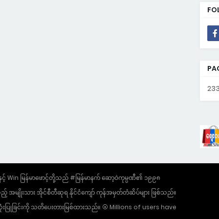
FO
PA
233
 Win မြန်မာဖောင့်တို့သည် #မြန်မာနက် ဆော့ဝဲကုမ္ပဏီ၏ ၁၉၉၈
အမျိုးသား အိုင်စီတီဆုရ နိုင်ငံကျော် ကုန်အမှတ်တံဆိပ်များ ဖြစ်သည်။
ွဲ အသုံးပြုခြင်းကို သတိပေးတားမြစ်ထားသည်။ ⦿ Millions of users have