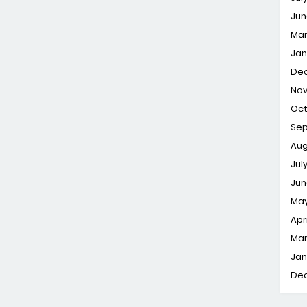
Jun
Ma
Jan
De
No
Oc
Se
Aug
Jul
Jun
Ma
Apri
Ma
Jan
De