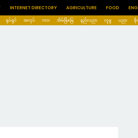
T
INTERNET DIRECTORY
AGRICULTURE
FOOD
ENG
ရုပ်ရှင်
အလုပ်
ကား
အိမ်ခြံမြေ
နည်းပညာ
လူမှု
ပညာ
စိ