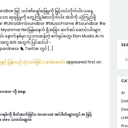
dbar ဖြင့် သင်၏ဖျော်ဖြေမှုကို မြှင့်တင်လိုက်ပါ။ ယနေ့
 ဆုရရှိမှုကို တွေ့ကြုံခံစားလိုက်ပါ။ အဲဒါကို ယုံကြည်ဖို့
bar #UltraSlimSoundbar #MusicFrame #Soundbar #စ
yanmar Netမြန်မာနက် ရှိအခြား ဆက်စပ် ဆောင်းပါးများ
မယ်၊ နောက်နှစ်မှာ လူသားဆန်တဲ့ စက်ရုပ်တွေ၊ Elon Musks AI က
ှင့်အတူ AGI အတွက် ပြင်ဆင်ပါ -
SEA
rdness 🐤 Twitter တွင် […]
ှင့် ပြန်လည်သုံးသပ်ခြင်း | ဆမ်ဆောင်း
appeared first on
CA
lendar ကို စနေ၊
AI
Da
Des
မ်ကို မိတ်ဆက်ခြင်း၊ Android အပ်ဒိတ်များတွင် AI ဖြင့်
LLM
ား dev သတင်းများ။
Pr