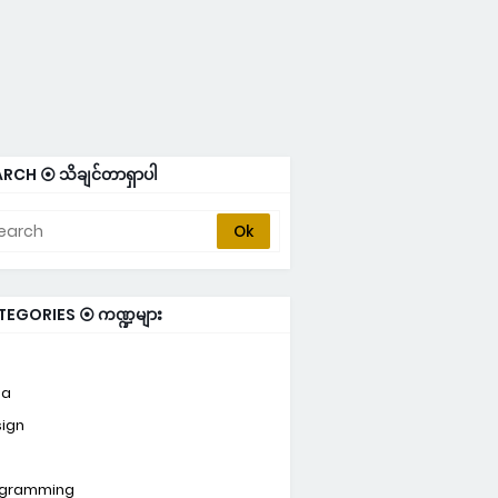
RCH ⦿ သိချင်တာရှာပါ
TEGORIES ⦿ ကဏ္ဍများ
ta
ign
ogramming