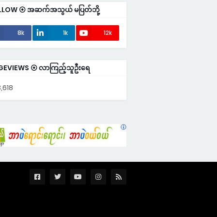
LLOW ⦿ အဆက်အသွယ် မပြတ်ဘို့
8k
1k
12k
GEVIEWS ⦿ လာကြည့်သူဦးရေ
,618