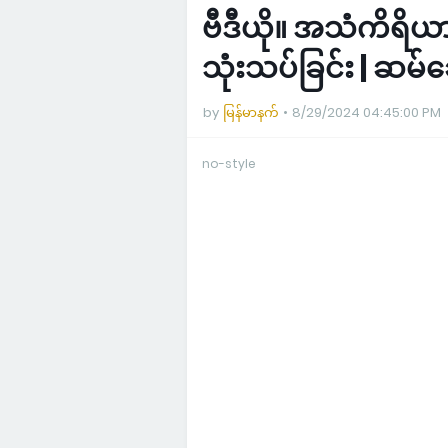
ဗီဒီယို။ အသံကိရိယာ
သုံးသပ်ခြင်း | ဆမ်
by
မြန်မာနက်
8/29/2024 04:45:00 PM
no-style