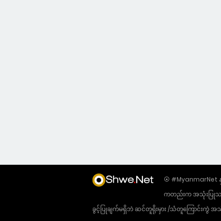
⦿ #MyanmarNet နှင့်
ကတည်းက အသုံးပြုသည့် 
ခွင့်ပြုချက်မရှိဘဲ ဆင်တူရိုးမှား /သံတူကြောင်းက