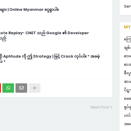
Ser
ls များ | Online Myanmar ငွေရှာပါ။
MYA
note Replay- CNET သည် Google ၏ Developer
်သည်
ကြေ
ချစ်
စား
ဆို Aptitude ကို ဤ Strategy | ဖြင့် Crack လုပ်ပါ။ * အခမဲ့
်း *
စာအ
စီးပ
ဆယ
ပိဋ
ဖေဖ
ရုပ်ရ
Next Post
ဟင်
အတွ