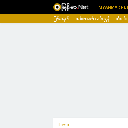
MYANMAR NE
မြန်မာနက်
အင်တာနက် လမ်းညွှန်
သီချင်း
Home