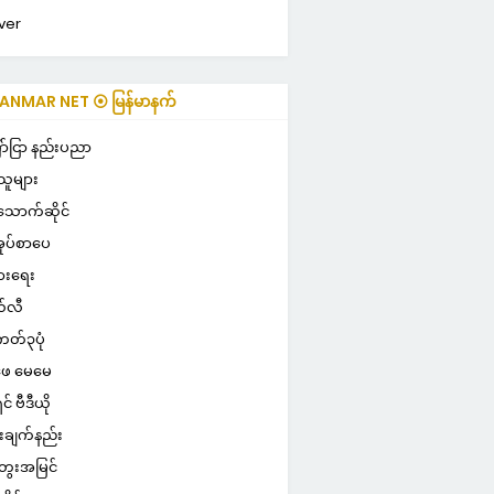
ver
NMAR NET ⦿ မြန်မာနက်
ာ်ငြာ နည်းပညာ
သူများ
သောက်ဆိုင်
ုပ်စာပေ
ွားရေး
်လီ
ကတ်၃ပုံ
ေ မေမေ
ှင် ဗီဒီယို
းချက်နည်း
ေးအမြင်