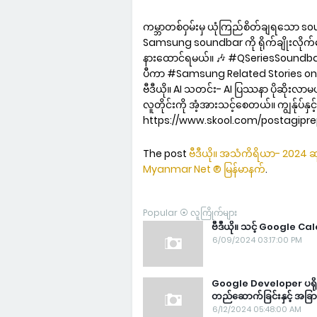
ကမ္ဘာတစ်ဝှမ်းမှ ယုံကြည်စိတ်ချရသော soun
Samsung soundbar ကို ရိုက်ချိုးလိုက်သော
နားထောင်ရမယ်။ 🎶 #QSeriesSound
ပီကာ #Samsung Related Stories on M
ဗီဒီယို။ AI သတင်း- AI ပြဿနာ ပိုဆိုးလာ
လူတိုင်းကို အံ့အားသင့်စေတယ်။ ကျွန်ုပ်န
https://www.skool.com/postagiprepa
The post
ဗီဒီယို။ အသံကိရိယာ- 2024 ဆုန
Myanmar Net ® မြန်မာနက်
.
Popular ⦿ လူကြိုက်များ
ဗီဒီယို။ သင့် Google Ca
6/09/2024 03:17:00 PM
Google Developer ပရိုဂရ
တည်ဆောက်ခြင်းနှင့် အခြ
6/12/2024 05:48:00 AM