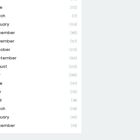
e
(172)
rch
(17)
uary
(104)
cember
(185)
vember
(127)
tober
(231)
ptember
(196)
ust
(225)
y
(286)
e
(147)
y
(179)
l
(48)
rch
(138)
uary
(69)
cember
(54)