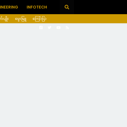
INEERING
INFOTECH
ုက်ပျိုး
မွေးမြူ
ကြော်ငြာ