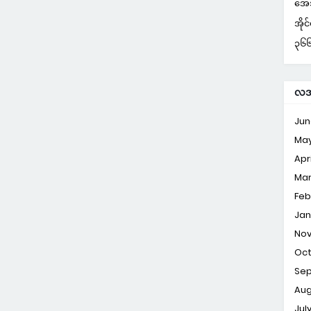
အေအ
အိုင
၃၆၆ 
လအလ
Jun
Ma
Apri
Ma
Feb
Jan
No
Oc
Se
Aug
Jul