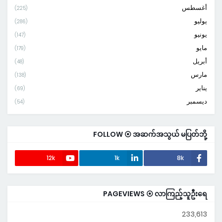
أغسطس
(225)
يوليو
(286)
يونيو
(147)
مايو
(179)
أبريل
(48)
مارس
(138)
يناير
(69)
ديسمبر
(54)
FOLLOW ⦿ အဆက်အသွယ် မပြတ်ဘို့
12k
1k
8k
PAGEVIEWS ⦿ လာကြည့်သူဦးရေ
233,613