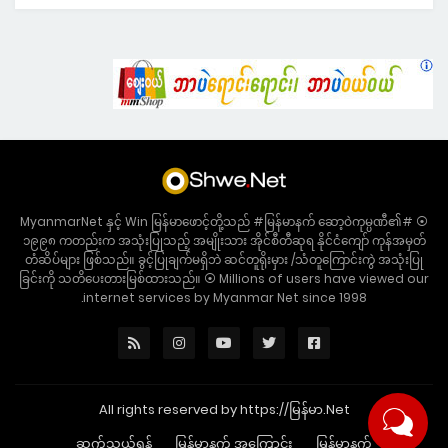
⦿ #MyanmarNet နှင့် Win မြန်မာဖောင့်တို့သည် #မြန်မာနက် ဆော့ဝဲကုမ္ပဏီ၏
၁၉၉၈ ကတည်းက အသုံးပြုသည့် အမျိုးသား အိုင်စီတီဆုရ နိုင်ငံကျော် ကုန်အမှတ်
တံဆိပ်များ ဖြစ်သည်။ ခွင့်ပြုချက်မရှိဘဲ ဆင်တူရိုးမှား /သံတူကြောင်းကွဲ အသုံးပြု
ခြင်းကို သတိပေးတားမြစ်ထားသည်။ ⦿ Millions of users have viewed our
internet services by Myanmar Net since 1998.
All rights reserved by https://မြန်မာ.Net
ဆက်သွယ်ရန်
မြန်မာနက် အကြောင်း
မြန်မာနက်