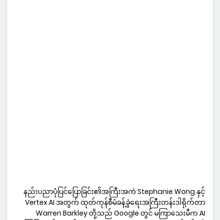
နည်းပညာပုံပြင်ပြောခြင်း၏အကြီးအကဲ Stephanie Wong နှင့်
Vertex AI အတွက် ထုတ်ကုန်စီမံခန့်ခွဲရေးအကြီးတန်းဒါရိုက်တာ
Warren Barkley တို့သည် Google တွင် မကြာသေးမီက AI