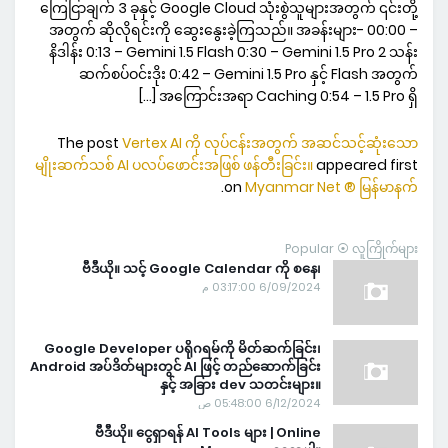
ကြေငြာချက် 3 ခုနှင့် Google Cloud သုံးစွဲသူများအတွက် ၎င်းတို့
အတွက် ဆိုလိုရင်းကို ဆွေးနွေးခဲ့ကြသည်။ အခန်းများ- 00:00 –
နိဒါန်း 0:13 – Gemini 1.5 Flash 0:30 – Gemini 1.5 Pro 2 သန်း
ဆက်စပ်ဝင်းဒိုး 0:42 – Gemini 1.5 Pro နှင့် Flash အတွက်
အကြောင်းအရာ Caching 0:54 – 1.5 Pro ရှိ […]
The post
Vertex AI ကို လုပ်ငန်းအတွက် အဆင်သင့်ဆုံးသော
မျိုးဆက်သစ် AI ပလပ်ဖောင်းအဖြစ် ဖန်တီးခြင်း။
appeared first
.
on
Myanmar Net ® မြန်မာနက်
Popular ⦿ လူကြိုက်များ
ဗီဒီယို။ သင့် Google Calendar ကို စနေ၊
6/09/2024 03:17:00 م
Google Developer ပရိုဂရမ်ကို မိတ်ဆက်ခြင်း၊
Android အပ်ဒိတ်များတွင် AI ဖြင့် တည်ဆောက်ခြင်း
နှင့် အခြား dev သတင်းများ။
6/12/2024 05:48:00 ص
ဗီဒီယို။ ငွေရှာရန် AI Tools များ | Online