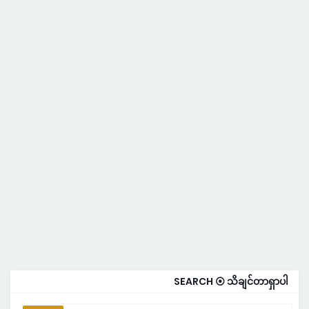
SEARCH ⦿ သိချင်တာရှာပါ