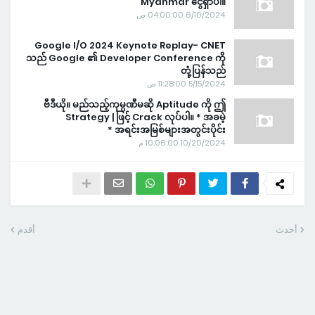
Myanmar ငွေရှာပါ။
6/10/2024 04:00:00 ص
Google I/O 2024 Keynote Replay- CNET
သည် Google ၏ Developer Conference ကို
တုံ့ပြန်သည်
5/15/2024 11:28:00 ص
ဗီဒီယို။ မည်သည့်ကုမ္ပဏီမဆို Aptitude ကို ဤ
Strategy | ဖြင့် Crack လုပ်ပါ။ * အခမဲ့
အရင်းအမြစ်များအတွင်းပိုင်း *
10/20/2024 10:06:00 م
أحدث
أقدم