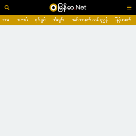
ကား
အလုပ်
ရုပ်ရှင်
သီချင်း
အင်တာနက် လမ်းညွှန်
မြန်မာနက်