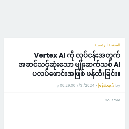
الصفحة الرئيسية
Vertex AI ကို လုပ်ငန်းအတွက်
အဆင်သင့်ဆုံးသော မျိုးဆက်သစ် AI
ပလပ်ဖောင်းအဖြစ် ဖန်တီးခြင်း။
7/31/2024 06:29:00 م
မြန်မာနက်
by
no-style