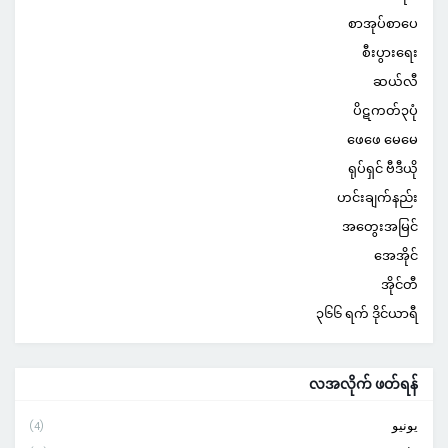
စာအုပ်စာပေ
စီးပွားရေး
ဆယ်လီ
ပိဋကတ်၃ပုံ
ဖေဖေ မေမေ
ရုပ်ရှင် ဗီဒီယို
ဟင်းချက်နည်း
အတွေးအမြင်
အေအိုင်
အိုင်တီ
၃၆၆ ရက် ဒိုင်ယာရီ
လအလိုက် ဖတ်ရန်
يونيو
(4)