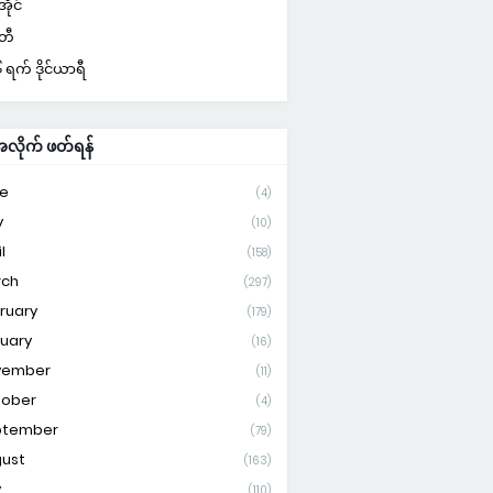
ိုင်
်တီ
ရက် ဒိုင်ယာရီ
ိုက် ဖတ်ရန်
e
(4)
y
(10)
l
(158)
rch
(297)
ruary
(179)
uary
(16)
vember
(11)
tober
(4)
ptember
(79)
ust
(163)
y
(110)