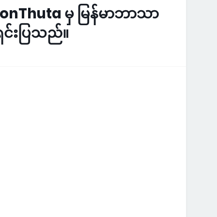
imonThuta မှ မြန်မာဘာသာ
 ရှင်းပြသည်။