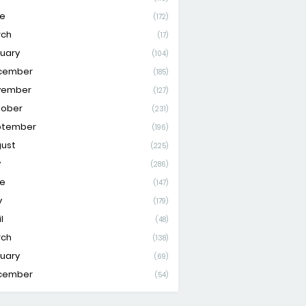
e
(172)
rch
(17)
uary
(104)
cember
(185)
vember
(127)
tober
(231)
ptember
(196)
ust
(225)
y
(286)
e
(147)
y
(179)
l
(48)
rch
(138)
uary
(69)
cember
(54)