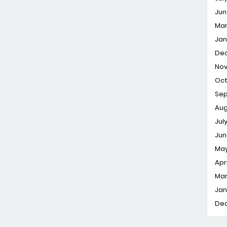
Jun
Ma
Jan
De
No
Oc
Se
Aug
Jul
Jun
Ma
Apri
Ma
Jan
De