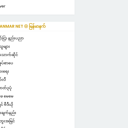
ver
NMAR NET ⦿ မြန်မာနက်
ာ်ငြာ နည်းပညာ
သူများ
သောက်ဆိုင်
ုပ်စာပေ
ွားရေး
်လီ
ကတ်၃ပုံ
ေ မေမေ
ှင် ဗီဒီယို
းချက်နည်း
ေးအမြင်