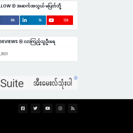
LLOW ⦿ အဆက်အသွယ် မပြတ်ဘို့
8k
1k
12k
GEVIEWS ⦿ လာကြည့်သူဦးရေ
,801