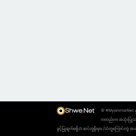
⦿ #MyanmarNet နှင့်
ကတည်းက အသုံးပြုသည့် 
ခွင့်ပြုချက်မရှိဘဲ ဆင်တူရိုးမှား /သံတူကြောင်းက