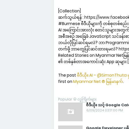
[Collection]
ဆက်သွယ်ရန် : https://www.faceb
#Burmese ဗီဒီယိုများကို တစ်စုတစ်စည်
AI အကြောင်းအားလုံး စတင်သူများအတွက် P
အစီအစဉ် အခြေခံ JavaScript သင်ခန်းစ
ဘယ်လိုပြင်ဆင်ရမလဲ? ဘာ Programming
တက်ဖို့ ဘာတွေပြင်ဆင်ထားရမလဲ? ht
Related Stories on Myanmar Netမြန်မာ
၏ တစ်နှစ်တာအကောင်းဆုံး App ဆုများ [
The post
ဗီဒီယို။ AI – @SimonThuta မှ
first on
Myanmar Net ® မြန်မာနက်
.
Popular ⦿ လူကြိုက်များ
ဗီဒီယို။ သင့် Google Ca
6/09/2024 03:17:00 PM
Google Developer ပရိုဂရ