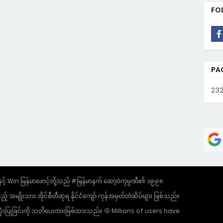
FO
PA
232
 Win မြန်မာဖောင့်တို့သည် #မြန်မာနက် ဆော့ဝဲကုမ္ပဏီ၏ ၁၉၉၈
အမျိုးသား အိုင်စီတီဆုရ နိုင်ငံကျော် ကုန်အမှတ်တံဆိပ်များ ဖြစ်သည်။
ွဲ အသုံးပြုခြင်းကို သတိပေးတားမြစ်ထားသည်။ ⦿ Millions of users have