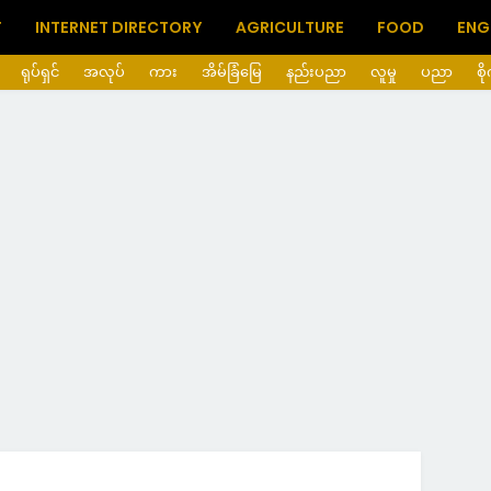
T
INTERNET DIRECTORY
AGRICULTURE
FOOD
ENG
ရုပ်ရှင်
အလုပ်
ကား
အိမ်ခြံမြေ
နည်းပညာ
လူမှု
ပညာ
စိ