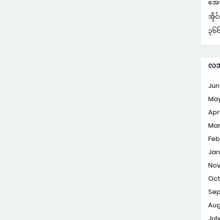
အေအ
အိုင
၃၆၆ 
လအလ
Jun
Ma
Apri
Ma
Feb
Jan
No
Oc
Se
Aug
Jul