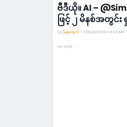
ဗီဒီယို။ AI – @S
ဖြင့် ၂ မိနစ်အတွင်း
by
မြန်မာနက်
7/08/2024 04:14:00 AM
no-style