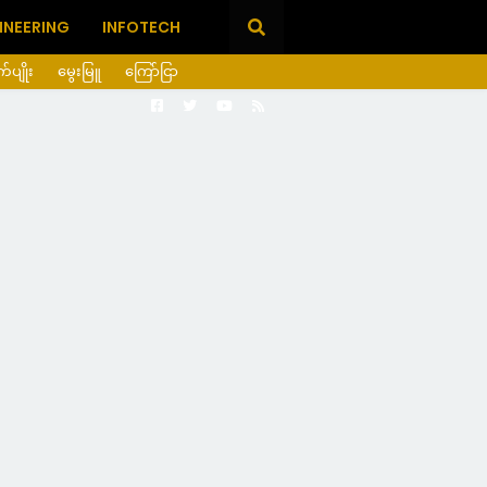
INEERING
INFOTECH
ုက်ပျိုး
မွေးမြူ
ကြော်ငြာ