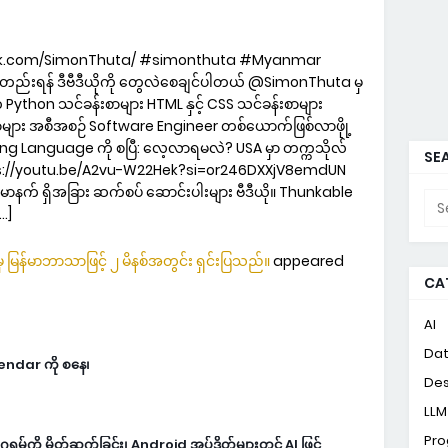
ook.com/SimonThuta/ #simonthuta #Myanmar
းတည်းရန် ဒီဗီဒီယိုကို တွေလဲစေချင်ပါတယ် @SimonThuta မှ
ython သင်ခန်းစာများ HTML နှင့် CSS သင်ခန်းစာများ
ာများ အစီအစဉ် Software Engineer တစ်ယောက်ဖြစ်လာဖိုု့
 Language ကို စပြီ: လေ့လာရမလဲ? USA မှာ တက္ကသိုလ်
SEA
tps://youtu.be/A2vu-W22Hek?si=or246DXXjV8emdUN
နက် ရှိအခြား ဆက်စပ် ဆောင်းပါးများ ဗီဒီယို။ Thunkable
…]
 မြန်မာဘာသာဖြင့် ၂ မိနစ်အတွင်း ရှင်းပြသည်။
appeared
CA
AI
Da
lendar ကို စနေ၊
Des
LLM
Pr
မ်ကို မိတ်ဆက်ခြင်း၊ Android အပ်ဒိတ်များတွင် AI ဖြင့်