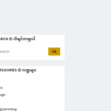
RCH ⦿ သိချင်တာရှာပါ
TEGORIES ⦿ ကဏ္ဍများ
ta
ign
ogramming