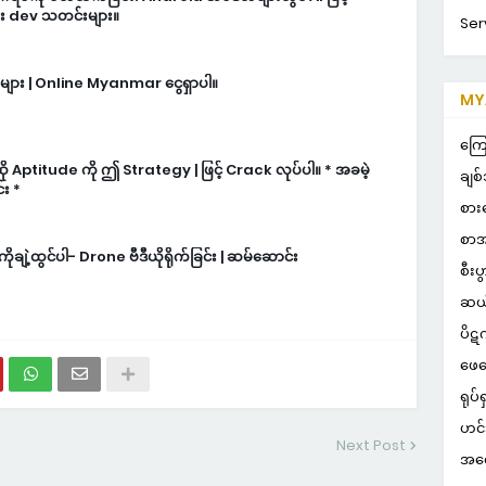
ား dev သတင်းများ။
Ser
ls များ | Online Myanmar ငွေရှာပါ။
MYA
ကြေ
ဆို Aptitude ကို ဤ Strategy | ဖြင့် Crack လုပ်ပါ။ * အခမဲ့
ချစ်
်း *
စား
စာအ
ုချဲ့ထွင်ပါ- Drone ဗီဒီယိုရိုက်ခြင်း | ဆမ်ဆောင်း
စီးပ
ဆယ
ပိဋ
ဖေဖ
ရုပ်ရ
ဟင်
Next Post
အတွ