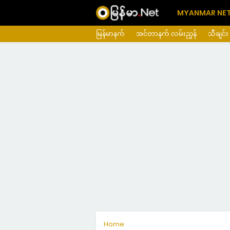
MYANMAR NE
မြန်မာနက်
အင်တာနက် လမ်းညွှန်
သီချင်း
Home