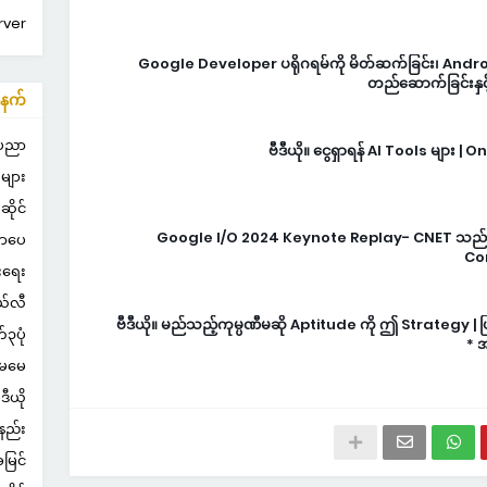
rver
Google Developer ပရိုဂရမ်ကို မိတ်ဆက်ခြင်း၊ Android 
တည်ဆောက်ခြင်းနှင
နက်
းပညာ
ဗီဒီယို။ ငွေရှာရန် AI Tools များ 
ူများ
ိုင်
Google I/O 2024 Keynote Replay- CNET သည
စာပေ
Con
ားရေး
်လီ
ဗီဒီယို။ မည်သည့်ကုမ္ပဏီမဆို Aptitude ကို ဤ Strategy | ဖြ
၃ပုံ
အ
မေမေ
ီဒီယို
နည်း
မြင်