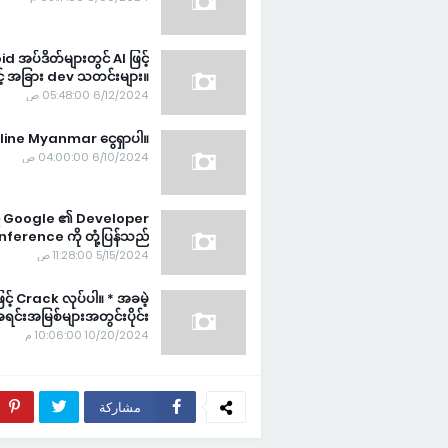
အပ်ဒိတ်များတွင် AI ဖြင့်
့် အခြား dev သတင်းများ။
6/12/2024 05:48:00 ص
| Online Myanmar ငွေရှာပါ။
6/10/2024 04:00:00 ص
် Google ၏ Developer
ference ကို တုံ့ပြန်သည်
5/15/2024 11:28:00 ص
င့် Crack လုပ်ပါ။ * အခမဲ့
ရင်းအမြစ်များအတွင်းပိုင်း *
10/20/2024 10:06:00 م
مشاركة