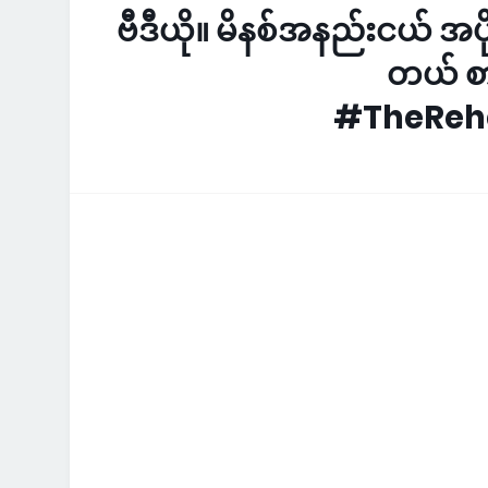
ဗီဒီယို။ မိနစ်အနည်းငယ် အ
တယ် စာ
#TheRehe