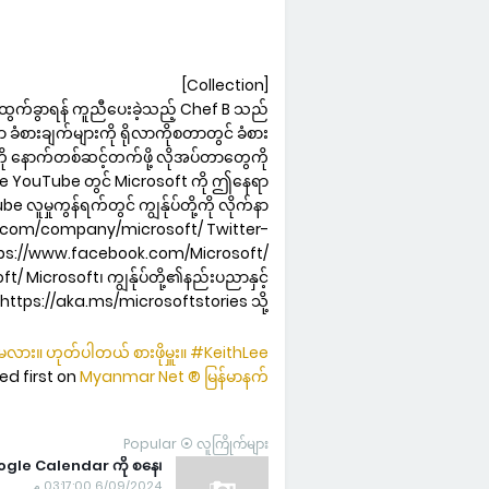
[Collection]
n ထွက်ခွာရန် ကူညီပေးခဲ့သည့် Chef B သည်
 ခံစားချက်များကို ရိုလာကိုစတာတွင် ခံစား
းကို နောက်တစ်ဆင့်တက်ဖို့ လိုအပ်တာတွေကို
ee YouTube တွင် Microsoft ကို ဤနေရာ
ူမှုကွန်ရက်တွင် ကျွန်ုပ်တို့ကို လိုက်နာ
in.com/company/microsoft/ Twitter-
ttps://www.facebook.com/Microsoft/
icrosoft၊ ကျွန်ုပ်တို့၏နည်းပညာနှင့်
က၊ https://aka.ms/microsoftstories သို့ […]
ပ်မလား။ ဟုတ်ပါတယ် စားဖိုမှူး။ #KeithLee
d first on
Myanmar Net ® မြန်မာနက်
Popular ⦿ လူကြိုက်များ
Google Calendar ကို စနေ၊
6/09/2024 03:17:00 م