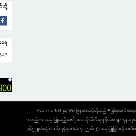
ို့
းရေ
647
⦿ #MyanmarNet နှင့် Win မြန်မာဖောင့်တို့သည် #မြန်မာနက် ဆော
ကတည်းက အသုံးပြုသည့် အမျိုးသား အိုင်စီတီဆုရ နိုင်ငံကျော် ကုန်အမှ
ခွင့်ပြုချက်မရှိဘဲ ဆင်တူရိုးမှား /သံတူကြောင်းကွဲ အသုံးပြုခြင်းကိ