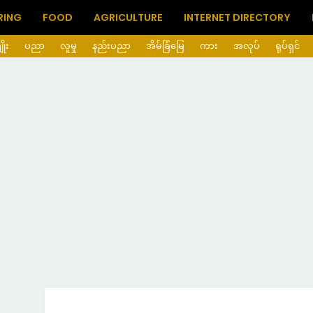
RING
FOOD
AGRICULTURE
INTERNET DIRECTORY
ိုး
ပညာ
လူမှု
နည်းပညာ
အိမ်ခြံမြေ
ကား
အလုပ်
ရုပ်ရှင်