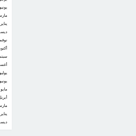
يونيو
مار
يناير
ديسم
نوفم
أكتوب
سبتم
أغس
يوليو
يونيو
مايو
أبريل
مار
يناير
ديسم