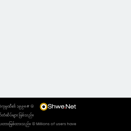
့ဝဲကုမ္ပဏီ၏ ၁၉၉၈
တ်တံဆိပ်များ ဖြစ်သည်။
ု သတိပေးတားမြစ်ထားသည်။ ⦿ Millions of users have