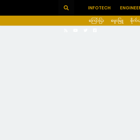
INFOTECH
ENGINEE
ကြော်ငြာ
မွေးမြူ
စိုက်ပျ