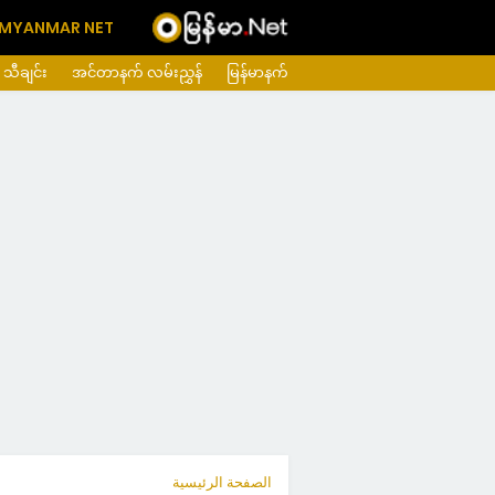
MYANMAR NET
သီချင်း
အင်တာနက် လမ်းညွှန်
မြန်မာနက်
الصفحة الرئيسية