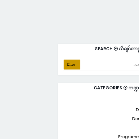
SEARCH ⦿ သိချင်တာရ
CATEGORIES ⦿ ကဏ္ဍမ
D
De
Programm