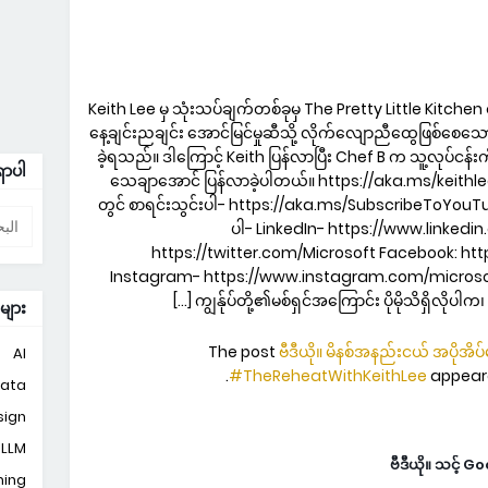
Keith Lee မှ သုံးသပ်ချက်တစ်ခုမှ The Pretty Little Kitche
နေ့ချင်းညချင်း အောင်မြင်မှုဆီသို့ လိုက်လျောညီထွေဖြစ်စေသော
ခဲ့ရသည်။ ဒါကြောင့် Keith ပြန်လာပြီး Chef B က သူ့လုပ်ငန်
ှာပါ
သေချာအောင် ပြန်လာခဲ့ပါတယ်။ https://aka.ms/keithl
တွင် စာရင်းသွင်းပါ- https://aka.ms/SubscribeToYouTube လ
ပါ- LinkedIn- https://www.linked
https://twitter.com/Microsoft Facebook: h
Instagram- https://www.instagram.com/microsoft/ M
ကျွန်ုပ်တို့၏မစ်ရှင်အကြောင်း ပိုမိုသိရှိလိုပါ
ျား
The post
ဗီဒီယို။ မိနစ်အနည်းငယ် အပိုအိ
AI
.
#TheReheatWithKeithLee
appeare
ata
sign
LLM
ဗီဒီယို။ သင့် 
ing