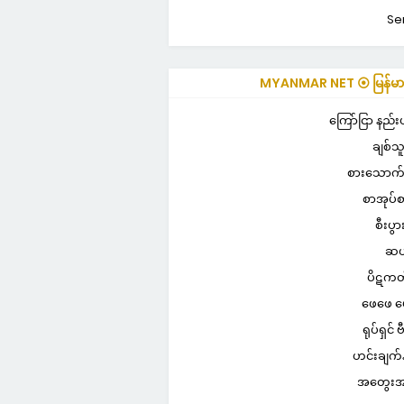
Se
MYANMAR NET ⦿ မြန်မာ
ကြော်ငြာ နည်
ချစ်သ
စားသောက်ဆ
စာအုပ်
စီးပွ
ဆယ
ပိဋကတ်
ဖေဖေ 
ရုပ်ရှင် ဗ
ဟင်းချက်
အတွေးအ