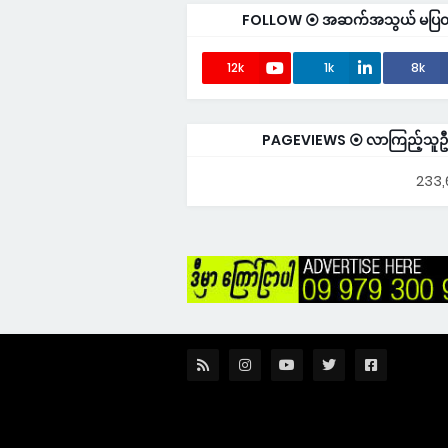
FOLLOW ⦿ အဆက်အသွယ် မပြတ်ဘ
12k
1k
8k
PAGEVIEWS ⦿ လာကြည့်သူဦ
233,