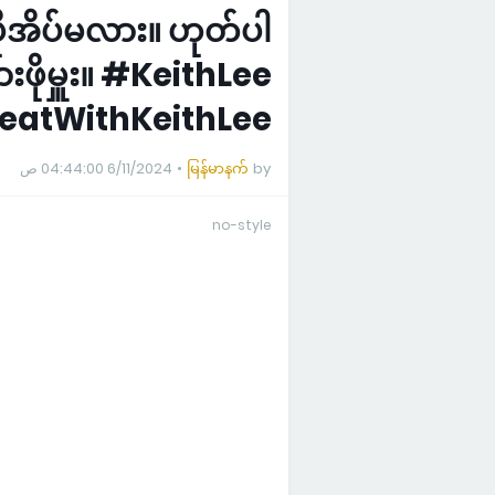
ပိုအိပ်မလား။ ဟုတ်ပါ
းဖိုမှူး။ #KeithLee
atWithKeithLee
6/11/2024 04:44:00 ص
မြန်မာနက်
by
no-style