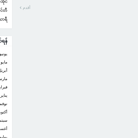
ိုင်
أقدم
ုင်တီ
ယာရီ
်ရန်
يونيو
مايو
أبريل
مار
فبراي
يناير
نوفم
أكتوب
سبتم
أغس
يوليو