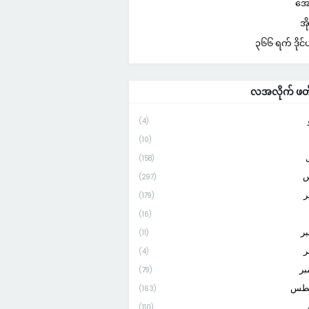
အေအ
အိ
၃၆၆ ရက် ဒိုင်
လအလိုက် ဖတ
(4)
(10)
(158)
س
(297)
ر
(179)
(16)
بر
(11)
ر
(4)
بر
(79)
طس
(163)
(110)