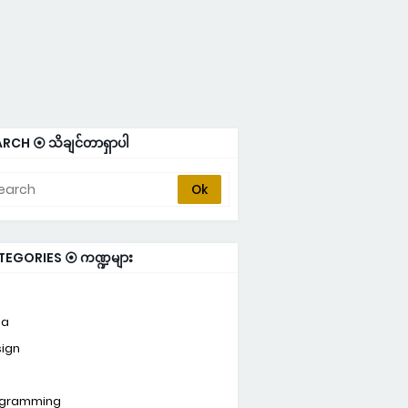
RCH ⦿ သိချင်တာရှာပါ
TEGORIES ⦿ ကဏ္ဍများ
ta
ign
ogramming