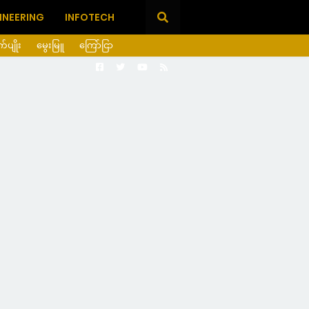
INEERING
INFOTECH
ုက်ပျိုး
မွေးမြူ
ကြော်ငြာ