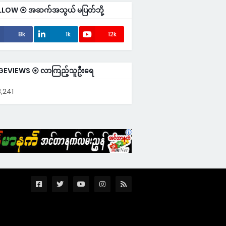
LLOW ⦿ အဆက်အသွယ် မပြတ်ဘို့
8k
1k
12k
GEVIEWS ⦿ လာကြည့်သူဦးရေ
,241