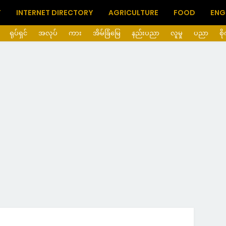
T
INTERNET DIRECTORY
AGRICULTURE
FOOD
ENG
ရုပ်ရှင်
အလုပ်
ကား
အိမ်ခြံမြေ
နည်းပညာ
လူမှု
ပညာ
စိ