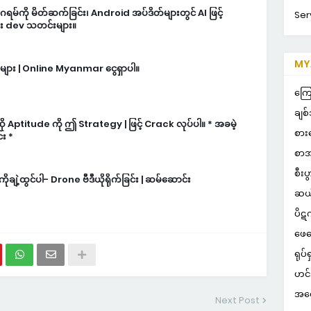
မ်ကို မိတ်ဆက်ခြင်း၊ Android အပ်ဒိတ်များတွင် AI ဖြင့်
Ser
ား dev သတင်းများ။
MYA
ls များ | Online Myanmar ငွေရှာပါ။
ကြေ
ချစ်
ဆို Aptitude ကို ဤ Strategy | ဖြင့် Crack လုပ်ပါ။ * အခမဲ့
စား
်း *
စာအ
စီးပ
ုချဲ့ထွင်ပါ- Drone ဗီဒီယိုရိုက်ခြင်း | ဆမ်ဆောင်း
ဆယ
ပိဋ
ဖေဖ
ရုပ်ရ
ဟင်
အတွ
Next Post