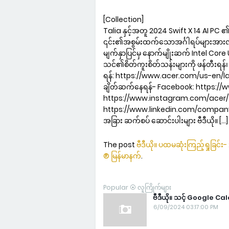
[Collection]
Talia နှင့်အတူ 2024 Swift X 14 AI
၎င်း၏အစွမ်းထက်သောအင်္ဂါရပ်များအားလုံ
မျက်နှာပြင်မှ နောက်မျိုးဆက် Intel Co
သင်၏စိတ်ကူးစိတ်သန်းများကို ဖန်တီးရန်၊ ကစာ
ရန်: https://www.acer.com/us-en/l
ချိတ်ဆက်နေရန်- Facebook: https:/
https://www.instagram.com/acer/ T
https://www.linkedin.com/company/
အခြား ဆက်စပ် ဆောင်းပါးများ ဗီဒီယို။ […]
The post
ဗီဒီယို။ ပထမဆုံးကြည့်ရှုခြင်း
® မြန်မာနက်
.
Popular ⦿ လူကြိုက်များ
ဗီဒီယို။ သင့် Google Ca
6/09/2024 03:17:00 PM