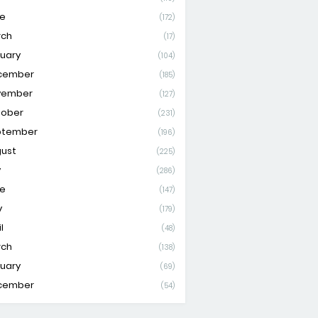
e
(172)
rch
(17)
uary
(104)
cember
(185)
vember
(127)
tober
(231)
ptember
(196)
ust
(225)
y
(286)
e
(147)
y
(179)
l
(48)
rch
(138)
uary
(69)
cember
(54)