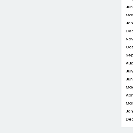
Jun
Ma
Jan
De
No
Oc
Se
Aug
Jul
Jun
Ma
Apri
Ma
Jan
De