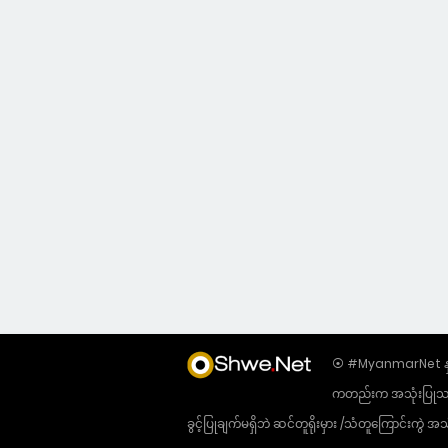
⦿ #MyanmarNet နှင့်
ကတည်းက အသုံးပြုသည့် 
ခွင့်ပြုချက်မရှိဘဲ ဆင်တူရိုးမှား /သံတူကြောင်းက