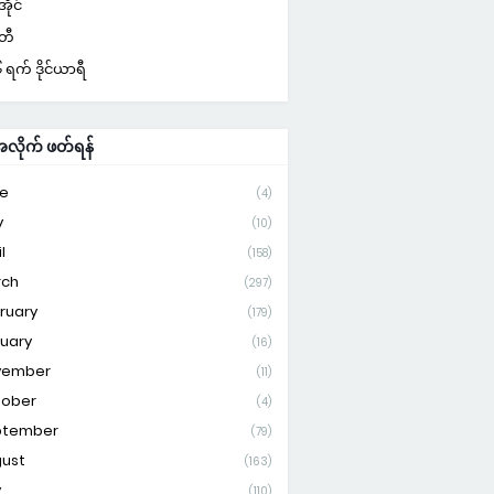
ိုင်
်တီ
ရက် ဒိုင်ယာရီ
ိုက် ဖတ်ရန်
e
(4)
y
(10)
l
(158)
rch
(297)
ruary
(179)
uary
(16)
vember
(11)
tober
(4)
ptember
(79)
ust
(163)
y
(110)