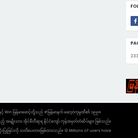
FO
PA
233
 Win မြန်မာဖောင့်တို့သည် #မြန်မာနက် ဆော့ဝဲကုမ္ပဏီ၏ ၁၉၉၈
အမျိုးသား အိုင်စီတီဆုရ နိုင်ငံကျော် ကုန်အမှတ်တံဆိပ်များ ဖြစ်သည်။
ွဲ အသုံးပြုခြင်းကို သတိပေးတားမြစ်ထားသည်။ ⦿ Millions of users have