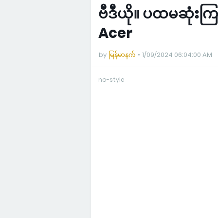
ဗီဒီယို။ ပထမဆုံးကြည
Acer
by
မြန်မာနက်
1/09/2024 06:04:00 AM
no-style