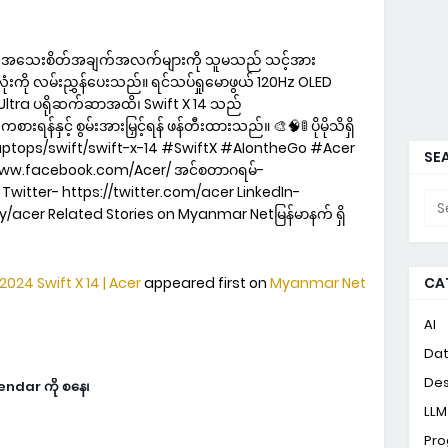
 PC ၏အသေးစိတ်အချက်အလက်များကို သူမသည် သင့်အား
းကို လမ်းညွှန်ပေးသည်။ ရင်သပ်ရှုမောဖွယ် 120Hz OLED
re Ultra ပရိုဆက်ဆာအထိ၊ Swift X 14 သည်
းရန်နှင့် စွမ်းအားမြှင့်ရန် ဖန်တီးထားသည်။ 🎨🧠🚦 ပိုမိုသိရှိ
aptops/swift/swift-x-14 #SwiftX #AIontheGo #Acer
SEA
/www.facebook.com/Acer/ အင်စတာဂရမ်-
witter- https://twitter.com/acer LinkedIn-
acer Related Stories on Myanmar Netမြန်မာနက် ရှိ
- 2024 Swift X 14 | Acer
appeared first on
Myanmar Net
CA
AI
Da
Des
lendar ကို စနေ၊
LLM
Pr