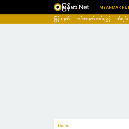
MYANMAR NE
မြန်မာနက်
အင်တာနက် လမ်းညွှန်
သီချင်း
Home