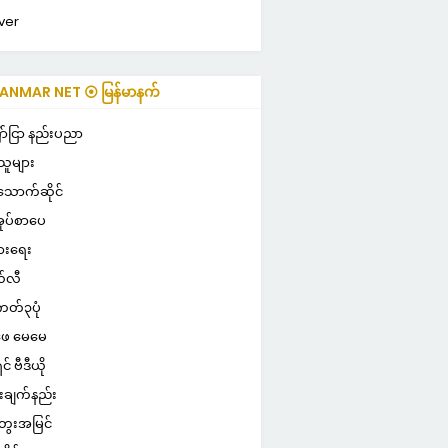
ver
NMAR NET ⦿ မြန်မာနက်
ာ်ငြာ နည်းပညာ
သူများ
သောက်ဆိုင်
ုပ်စာပေ
ွားရေး
်လီ
ကတ်၃ပုံ
ေ မေမေ
ှင် ဗီဒီယို
းချက်နည်း
ေးအမြင်