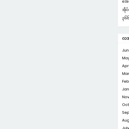
အေအ
အိုင
၃၆၆ 
လအလ
Jun
Ma
Apri
Ma
Feb
Jan
No
Oc
Se
Aug
Jul